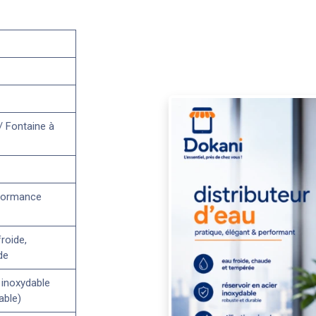
 / Fontaine à
formance
froide,
de
 inoxydable
able)