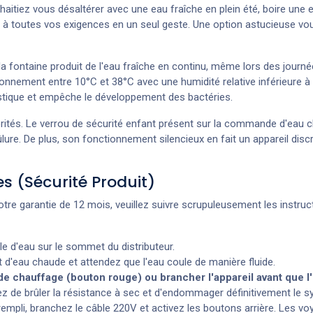
haitiez vous désaltérer avec une eau fraîche en plein été, boire un
d à toutes vos exigences en un seul geste. Une option astucieuse vou
la fontaine produit de l'eau fraîche en continu, même lors des journé
nement entre 10°C et 38°C avec une humidité relative inférieure à 9
lastique et empêche le développement des bactéries.
rités. Le verrou de sécurité enfant présent sur la commande d'eau ch
rûlure. De plus, son fonctionnement silencieux en fait un appareil dis
es (Sécurité Produit)
votre garantie de 12 mois, veuillez suivre scrupuleusement les instruct
le d'eau sur le sommet du distributeur.
 d'eau chaude et attendez que l'eau coule de manière fluide.
 de chauffage (bouton rouge) ou brancher l'appareil avant que l
ez de brûler la résistance à sec et d'endommager définitivement le 
 rempli, branchez le câble 220V et activez les boutons arrière. Les 