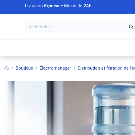
Se rendre au contenu
Livraison
Express
– Moins de
24h
À DÉCOUVRIR
🏠 Accueil
🛒Boutique
💥Nouveaut
Boutique
Électroménager
Distribution et filtration de l'