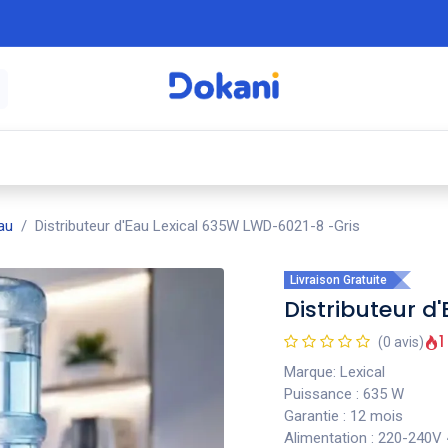
é
⚡ Électroménager
🍳 Cuisine
🍽️ Art
eau
Distributeur d'Eau Lexical 635W LWD-6021-8 -Gris
Livraison Gratuite
Distributeur d
1
(0 avis)
Marque: Lexical
Puissance : 635 W
Garantie : 12 mois
Alimentation : 220-240V