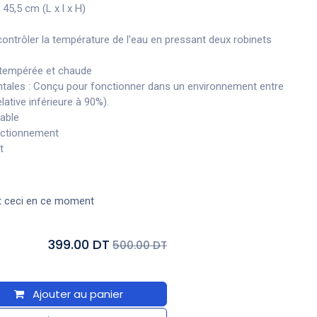
 45,5 cm (L x l x H)
 contrôler la température de l'eau en pressant deux robinets
, tempérée et chaude
tales : Conçu pour fonctionner dans un environnement entre
lative inférieure à 90%).
dable
nctionnement
t
t ceci en ce moment
399.00 DT
500.00 DT
Ajouter au panier