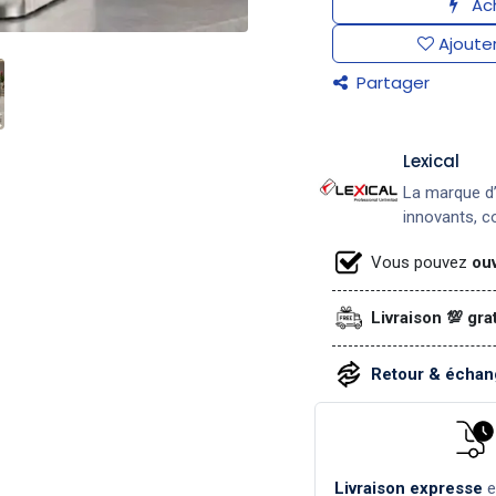
Ach
Ajouter
Partager
Lexical
La marque d’
innovants, co
Vous pouvez
ouv
Livraison 💯 gra
Retour & échang
Livraison expresse