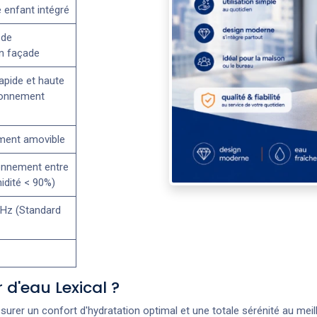
 enfant intégré
 de
n façade
apide et haute
tionnement
ment amovible
onnement entre
idité < 90%)
Hz (Standard
 d'eau Lexical ?
assurer un confort d'hydratation optimal et une totale sérénité au mei