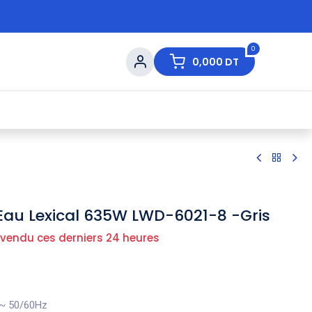
0
0,000
DT
s de Table
💇 Beauté
⚡ Ventes Flash
Ma
'Eau Lexical 635W LWD-6021-8 -Gris
 vendu ces derniers 24 heures
 ~ 50/60Hz