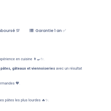
mboursé 💯
Garantie 1 an ✅
xpérience en cuisine 👩‍🍳✨.
 pâtes, gâteaux et viennoiseries
avec un résultat
urmandes 💖.
es pâtes les plus lourdes 🔥✨.