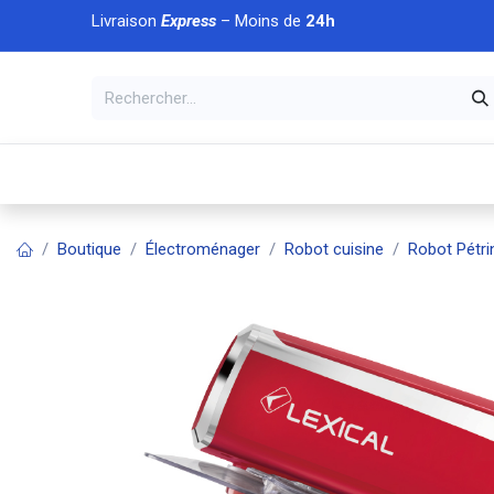
Se rendre au contenu
Livraison
Express
– Moins de
24h
À DÉCOUVRIR
🏠 Accueil
🛒Boutique
💥Nouveaut
Boutique
Électroménager
Robot cuisine
Robot Pétri