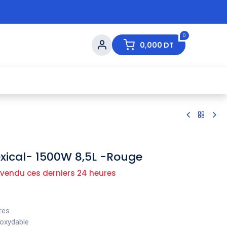
0
0,000
DT
s de Table
💇 Beauté
⚡ Ventes Flash
Ma
exical- 1500W 8,5L -Rouge
 vendu ces derniers 24 heures
res
noxydable