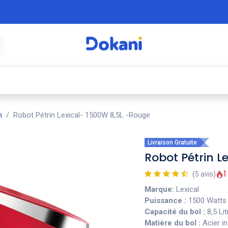
é
⚡ Électroménager
🍳 Cuisine
🍽️ Art
n
Robot Pétrin Lexical- 1500W 8,5L -Rouge
Livraison Gratuite
Robot Pétrin L
1
(5 avis)
Marque:
Lexical
Puissance :
1500 Watts
Capacité du bol :
8,5 Lit
Matière du bol :
Acier i