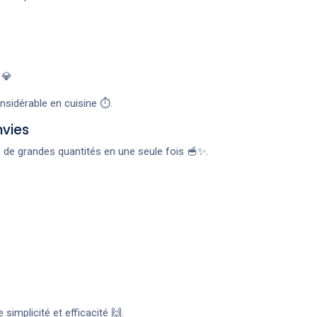
 💎
nsidérable en cuisine ⏱️.
nvies
z de grandes quantités en une seule fois 🥣✨.
 simplicité et efficacité 🙌.