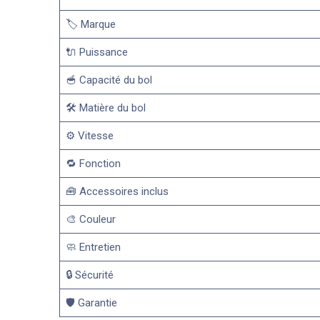
🏷️ Marque
🔌 Puissance
🥣 Capacité du bol
🛠️ Matière du bol
⚙️ Vitesse
🔁 Fonction
🧰 Accessoires inclus
🎨 Couleur
🧼 Entretien
🔒 Sécurité
🛡️ Garantie