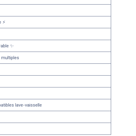
e ⚡
rable ✨
 multiples
ibles lave-vaisselle