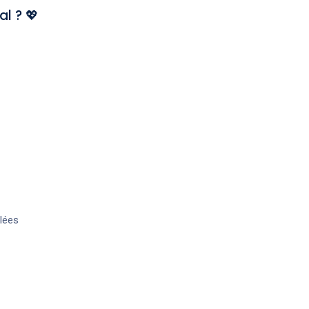
al ? 💖
lées