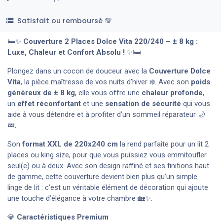
Satisfait ou remboursé 💯
🛏️✨
Couverture 2 Places Dolce Vita 220/240 – ± 8 kg :
Luxe, Chaleur et Confort Absolu !
✨🛏️
Plongez dans un cocon de douceur avec la
Couverture Dolce
Vita
, la pièce maîtresse de vos nuits d’hiver ❄️. Avec son
poids
généreux de ± 8 kg
, elle vous offre une
chaleur profonde
,
un
effet réconfortant
et une
sensation de sécurité
qui vous
aide à vous détendre et à profiter d’un sommeil réparateur 🌙
💤.
Son
format XXL de 220x240 cm
la rend parfaite pour un lit 2
places ou king size, pour que vous puissiez vous emmitoufler
seul(e) ou à deux. Avec son design raffiné et ses finitions haut
de gamme, cette couverture devient bien plus qu’un simple
linge de lit : c’est un véritable élément de décoration qui ajoute
une touche d’élégance à votre chambre 🏡✨.
💎
Caractéristiques Premium