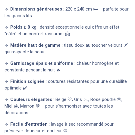
🔹
Dimensions généreuses
: 220 x 240 cm 🛏️ – parfaite pour
les grands lits
🔹
Poids ± 8 kg
: densité exceptionnelle qui offre un effet
"câlin" et un confort rassurant 🤗
🔹
Matière haut de gamme
: tissu doux au toucher velours 🪶
qui respecte la peau
🔹
Garnissage épais et uniforme
: chaleur homogène et
constante pendant la nuit 🔥
🔹
Finition soignée
: coutures résistantes pour une durabilité
optimale ✔️
🔹
Couleurs élégantes
: Beige 🤍, Gris 🌫️, Rose poudré 🌸,
Miel 🍯, Marron 🤎 – pour s’harmoniser avec toutes les
décorations
🔹
Facile d’entretien
: lavage à sec recommandé pour
préserver douceur et couleur 🧼