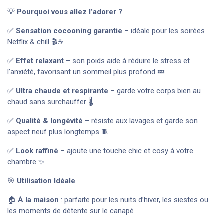
💡
Pourquoi vous allez l’adorer ?
✅
Sensation cocooning garantie
– idéale pour les soirées
Netflix & chill 🎬☕
✅
Effet relaxant
– son poids aide à réduire le stress et
l’anxiété, favorisant un sommeil plus profond 💤
✅
Ultra chaude et respirante
– garde votre corps bien au
chaud sans surchauffer 🌡️
✅
Qualité & longévité
– résiste aux lavages et garde son
aspect neuf plus longtemps 🧵
✅
Look raffiné
– ajoute une touche chic et cosy à votre
chambre ✨
🎯
Utilisation Idéale
🏠
À la maison
: parfaite pour les nuits d’hiver, les siestes ou
les moments de détente sur le canapé