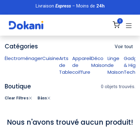
Se rendre au contenu
Livraison
Express
– Moins de
24h
0
Catégories
Voir tout
Électroménager
Cuisine
Arts
Appareil
Déco
Linge
Gadge
de
de
Maison
de
& High
Table
coiffure
Maison
Tech
Boutique
0 objets trouvés.
Clear Filtres
Bàss
Nous n'avons trouvé aucun produit!