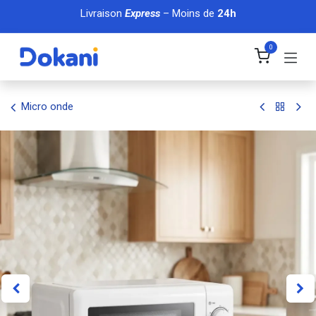
Se rendre au contenu
Livraison
Express
– Moins de
24h
0
Micro onde