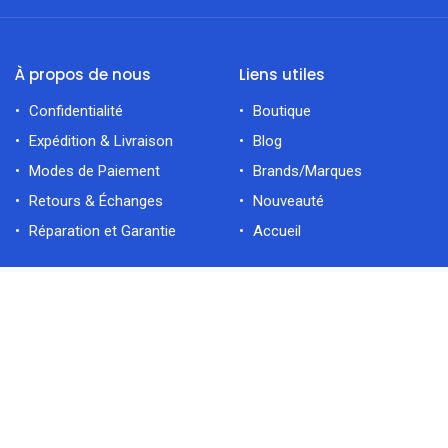
À propos de nous
Liens utiles
Confidentialité
Boutique
Expédition & Livraison
Blog
Modes de Paiement
Brands/Marques
Retours & Échanges
Nouveauté
Réparation et Garantie
Accueil
Catégories
filtres
En vedette
Électroménager
Cuisine
Accueil
Rechercher
Catégorie
Compte
Déco Maiso