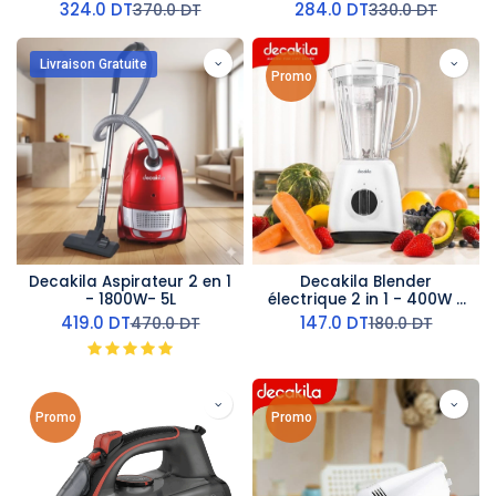
324.0
DT
284.0
DT
370.0
DT
330.0
DT
Livraison Gratuite
Promo
Decakila Aspirateur 2 en 1
Decakila Blender
- 1800W- 5L
électrique 2 in 1 - 400W -
1,5L
419.0
DT
147.0
DT
470.0
DT
180.0
DT
Promo
Promo