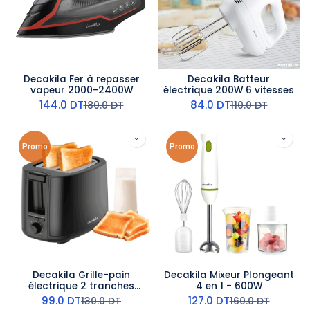
Decakila Fer à repasser
Decakila Batteur
vapeur 2000-2400W
électrique 200W 6 vitesses
144.0
DT
84.0
DT
180.0
DT
110.0
DT
Promo
Promo
Decakila Grille-pain
Decakila Mixeur Plongeant
électrique 2 tranches
4 en 1 - 600W
650-750W
99.0
DT
127.0
DT
130.0
DT
160.0
DT