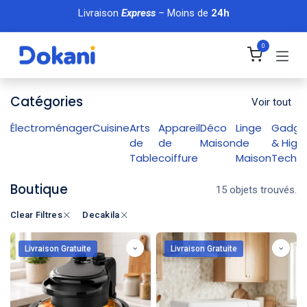
Se rendre au contenu
Livraison
Express
– Moins de
24h
0
Catégories
Voir tout
Électroménager
Cuisine
Arts
Appareil
Déco
Linge
Gadge
de
de
Maison
de
& High
Table
coiffure
Maison
Tech
Boutique
15 objets trouvés.
Clear Filtres
Decakila
Livraison Gratuite
Livraison Gratuite