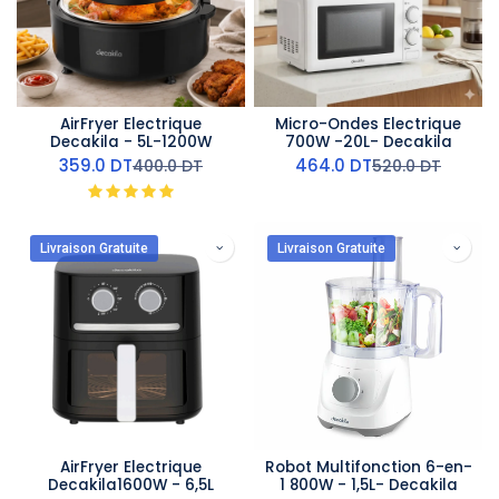
AirFryer Electrique
Micro-Ondes Electrique
Decakila - 5L-1200W
700W -20L- Decakila
359.0
DT
464.0
DT
400.0
DT
520.0
DT
Livraison Gratuite
Livraison Gratuite
AirFryer Electrique
Robot Multifonction 6-en-
Decakila1600W - 6,5L
1 800W - 1,5L- Decakila