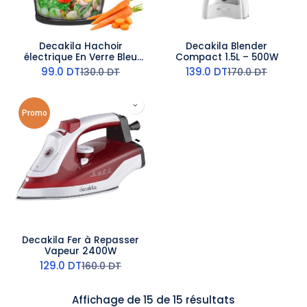
Decakila Hachoir
Decakila Blender
électrique En Verre Bleu
Compact 1.5L – 500W
300W - 2L
99.0
DT
139.0
DT
130.0
DT
170.0
DT
Promo
Decakila Fer à Repasser
Vapeur 2400W
129.0
DT
160.0
DT
Affichage de 15 de 15 résultats