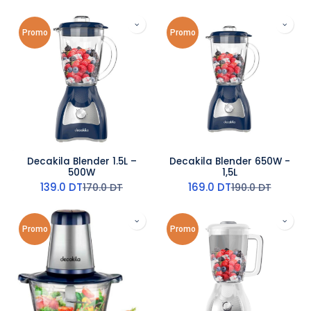
Promo
Promo
Decakila Blender 1.5L –
Decakila Blender 650W -
500W
1,5L
139.0
DT
169.0
DT
170.0
DT
190.0
DT
Promo
Promo