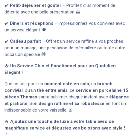
✔️
Petit-déjeuner et goûter
– Profitez d’un moment de
détente avec une belle présentation 🌅
✔️
Dîners et réceptions
– Impressionnez vos convives avec
un service élégant 🍽️
✔️
Cadeau parfait
– Offrez un service raffiné à vos proches
pour un mariage, une pendaison de crémaillère ou toute autre
occasion spéciale 🎁
🌟
Un Service Chic et Fonctionnel pour un Quotidien
Élégant !
Que ce soit pour un
moment café en solo
, un
brunch
convivial
, ou un
thé entre amis
, ce
service en porcelaine 15
pièces Thomas
saura sublimer chaque instant avec
élégance
et praticité
. Son
design raffiné et sa robustesse
en font un
indispensable de votre vaisselle. 🎀
🔥
Ajoutez une touche de luxe à votre table avec ce
magnifique service et dégustez vos boissons avec style !