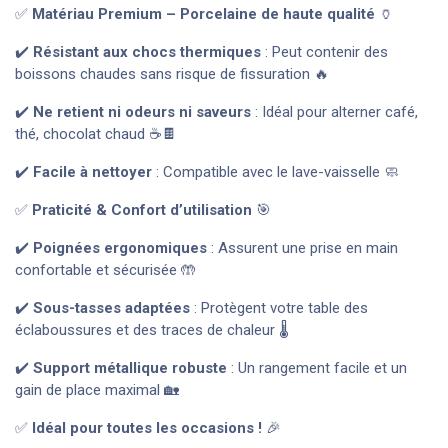
✅
Matériau Premium – Porcelaine de haute qualité
🏺
✔️
Résistant aux chocs thermiques
: Peut contenir des
boissons chaudes sans risque de fissuration 🔥
✔️
Ne retient ni odeurs ni saveurs
: Idéal pour alterner café,
thé, chocolat chaud ☕🍫
✔️
Facile à nettoyer
: Compatible avec le lave-vaisselle 🧼
✅
Praticité & Confort d’utilisation
🎯
✔️
Poignées ergonomiques
: Assurent une prise en main
confortable et sécurisée 🤲
✔️
Sous-tasses adaptées
: Protègent votre table des
éclaboussures et des traces de chaleur 🌡️
✔️
Support métallique robuste
: Un rangement facile et un
gain de place maximal 🏡
✅
Idéal pour toutes les occasions !
🎉