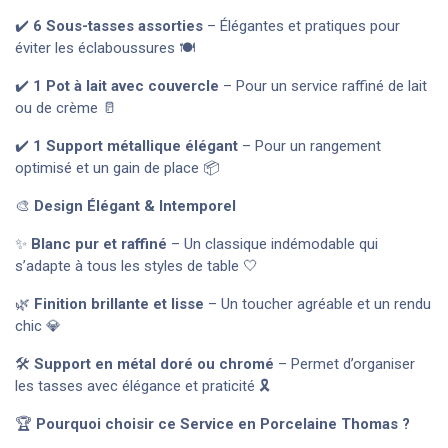
✔️
6 Sous-tasses assorties
– Élégantes et pratiques pour
éviter les éclaboussures 🍽️
✔️
1 Pot à lait avec couvercle
– Pour un service raffiné de lait
ou de crème 🥛
✔️
1 Support métallique élégant
– Pour un rangement
optimisé et un gain de place 📦
🎨
Design Élégant & Intemporel
✨
Blanc pur et raffiné
– Un classique indémodable qui
s’adapte à tous les styles de table 🤍
🌿
Finition brillante et lisse
– Un toucher agréable et un rendu
chic 💎
🛠️
Support en métal doré ou chromé
– Permet d’organiser
les tasses avec élégance et praticité 🎗️
🏆
Pourquoi choisir ce Service en Porcelaine Thomas ?