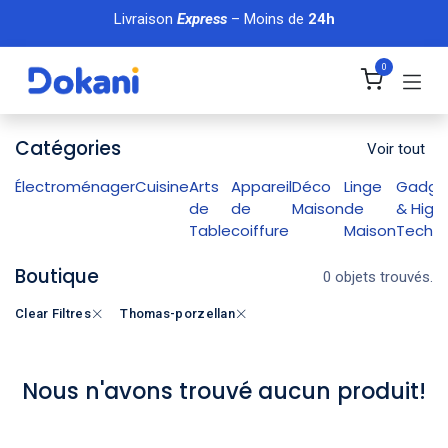
Se rendre au contenu
Livraison
Express
– Moins de
24h
0
Catégories
Voir tout
Électroménager
Cuisine
Arts
Appareil
Déco
Linge
Gadge
de
de
Maison
de
& High
Table
coiffure
Maison
Tech
Boutique
0 objets trouvés.
Clear Filtres
Thomas-porzellan
Nous n'avons trouvé aucun produit!