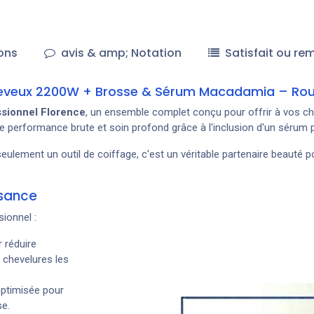
ons
avis & amp; Notation
Satisfait ou re
-Cheveux 2200W + Brosse & Sérum Macadamia – Ro
ssionnel Florence
, un ensemble complet conçu pour offrir à vos chev
ne performance brute et soin profond grâce à l'inclusion d'un sérum 
seulement un outil de coiffage, c'est un véritable partenaire beauté po
ssance
sionnel :
r réduire
 chevelures les
optimisée pour
se.