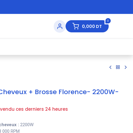
0
0,000
DT
s de Table
💇 Beauté
⚡ Ventes Flash
Ma
 Cheveux + Brosse Florence- 2200W-
 vendu ces derniers 24 heures
cheveux :
2200W
3 000 RPM