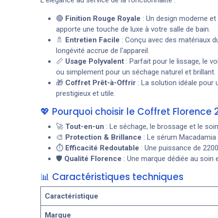
🔴
Finition Rouge Royale
: Un design moderne et 
apporte une touche de luxe à votre salle de bain.
🚿
Entretien Facile
: Conçu avec des matériaux d
longévité accrue de l'appareil.
📏
Usage Polyvalent
: Parfait pour le lissage, le 
ou simplement pour un séchage naturel et brillant.
🎁
Coffret Prêt-à-Offrir
: La solution idéale pour
prestigieux et utile.
💖 Pourquoi choisir le Coffret Florence
🚀
Tout-en-un
: Le séchage, le brossage et le soi
🎨
Protection & Brillance
: Le sérum Macadamia pr
⏱️
Efficacité Redoutable
: Une puissance de 2200
🛡️
Qualité Florence
: Une marque dédiée au soin et 
📊 Caractéristiques techniques
Caractéristique
Marque