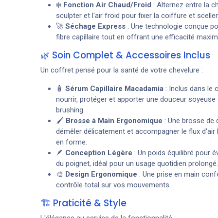
❄️
Fonction Air Chaud/Froid
: Alternez entre la c
sculpter et l'air froid pour fixer la coiffure et sceller
🚀
Séchage Express
: Une technologie conçue pou
fibre capillaire tout en offrant une efficacité maxim
🌿 Soin Complet & Accessoires Inclus
Un coffret pensé pour la santé de votre chevelure :
🧴
Sérum Capillaire Macadamia
: Inclus dans le 
nourrir, protéger et apporter une douceur soyeuse
brushing.
🖌️
Brosse à Main Ergonomique
: Une brosse de q
démêler délicatement et accompagner le flux d'air 
en forme.
🪶
Conception Légère
: Un poids équilibré pour év
du poignet, idéal pour un usage quotidien prolongé.
🎨
Design Ergonomique
: Une prise en main conf
contrôle total sur vos mouvements.
🏗️ Praticité & Style
L'élégance au service de la fonctionnalité :