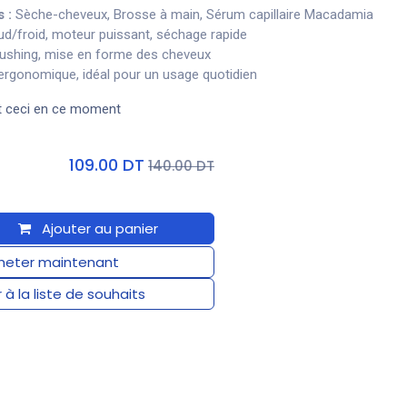
s :
Sèche-cheveux, Brosse à main, Sérum capillaire Macadamia
ud/froid, moteur puissant, séchage rapide
rushing, mise en forme des cheveux
ergonomique, idéal pour un usage quotidien
t ceci en ce moment
109.00 DT
140.00 DT
Ajouter au panier
eter maintenant
 à la liste de souhaits