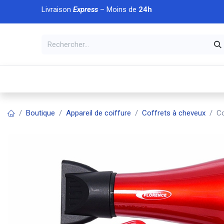
Se rendre au contenu
Livraison
Express
– Moins de
24h
À DÉCOUVRIR
🏠 Accueil
🛒Boutique
💥Nouveaut
Boutique
Appareil de coiffure
Coffrets à cheveux
Co