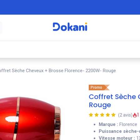
é
⚡ Électroménager
🍳 Cuisine
🍽️ Art
ffret Sèche Cheveux + Brosse Florence- 2200W- Rouge
Promo
Coffret Sèche
Rouge
1
(2 avis)
Marque :
Florence
Puissance sèche-
Vitesse moteur :
1