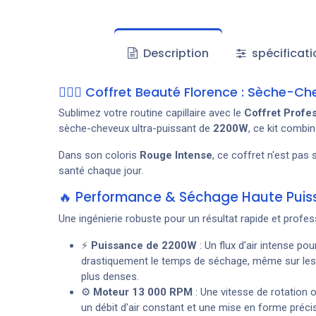
Description
spécificati
💇‍♀️✨ Coffret Beauté Florence : Sèche
Sublimez votre routine capillaire avec le
Coffret Profe
sèche-cheveux ultra-puissant de
2200W
, ce kit combi
Dans son coloris
Rouge Intense
, ce coffret n'est pas 
santé chaque jour.
🔥 Performance & Séchage Haute Pui
Une ingénierie robuste pour un résultat rapide et profes
⚡
Puissance de 2200W
: Un flux d'air intense pou
drastiquement le temps de séchage, même sur les
plus denses.
⚙️
Moteur 13 000 RPM
: Une vitesse de rotation 
un débit d'air constant et une mise en forme préci