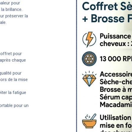
haleur pour
 la brillance.
r préserver la
ale.
coffret pour
 après chaque
ualité pour
lors de la mise
iter la fatigue
ortable pour un