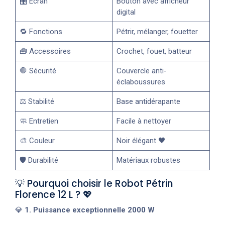
🎛️ Écran
Bouton avec afficheur
digital
🔁 Fonctions
Pétrir, mélanger, fouetter
🧰 Accessoires
Crochet, fouet, batteur
🛑 Sécurité
Couvercle anti-
éclaboussures
⚖️ Stabilité
Base antidérapante
🧼 Entretien
Facile à nettoyer
🎨 Couleur
Noir élégant 🖤
🛡️ Durabilité
Matériaux robustes
💡 Pourquoi choisir le Robot Pétrin
Florence 12 L ? 💖
💎
1. Puissance exceptionnelle 2000 W