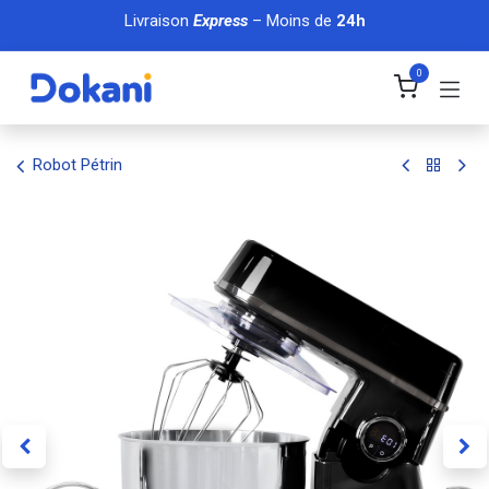
Se rendre au contenu
Livraison
Express
– Moins de
24h
0
Robot Pétrin