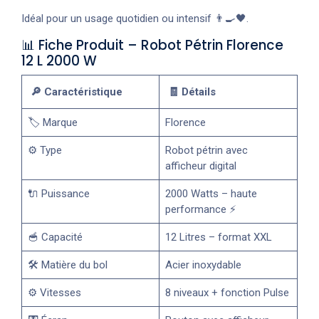
Idéal pour un usage quotidien ou intensif 👨‍🍳🖤.
📊 Fiche Produit – Robot Pétrin Florence
12 L 2000 W
🔎 Caractéristique
🧾 Détails
🏷️ Marque
Florence
⚙️ Type
Robot pétrin avec
afficheur digital
🔌 Puissance
2000 Watts – haute
performance ⚡
🥣 Capacité
12 Litres – format XXL
🛠️ Matière du bol
Acier inoxydable
⚙️ Vitesses
8 niveaux + fonction Pulse