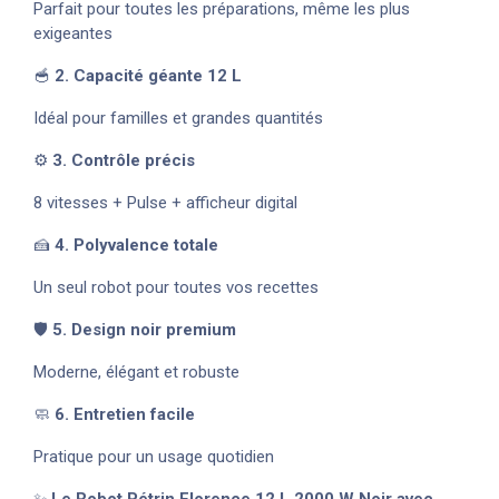
Parfait pour toutes les préparations, même les plus
exigeantes
🥣
2. Capacité géante 12 L
Idéal pour familles et grandes quantités
⚙️
3. Contrôle précis
8 vitesses + Pulse + afficheur digital
🍰
4. Polyvalence totale
Un seul robot pour toutes vos recettes
🛡️
5. Design noir premium
Moderne, élégant et robuste
🧼
6. Entretien facile
Pratique pour un usage quotidien
✨
Le Robot Pétrin Florence 12 L 2000 W Noir avec