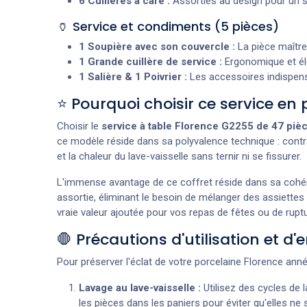
6 Cuillères à café :
Assorties au design pour un s
🏺 Service et condiments (5 pièces)
1 Soupière avec son couvercle :
La pièce maître
1 Grande cuillère de service :
Ergonomique et élé
1 Salière & 1 Poivrier :
Les accessoires indispens
⭐ Pourquoi choisir ce service en 
Choisir le
service à table Florence G2255 de 47 piè
ce modèle réside dans sa polyvalence technique : cont
et la chaleur du lave-vaisselle sans ternir ni se fissurer.
L'immense avantage de ce coffret réside dans sa cohéren
assortie, éliminant le besoin de mélanger des assiettes 
vraie valeur ajoutée pour vos repas de fêtes ou de rupt
🛑 Précautions d'utilisation et d'
Pour préserver l'éclat de votre porcelaine Florence an
Lavage au lave-vaisselle :
Utilisez des cycles de l
les pièces dans les paniers pour éviter qu'elles ne