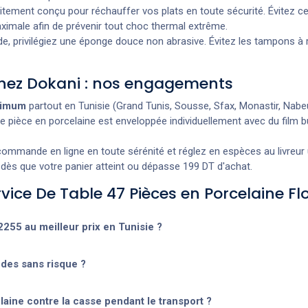
tement conçu pour réchauffer vos plats en toute sécurité. Évitez ce
imale afin de prévenir tout choc thermal extrême.
e, privilégiez une éponge douce non abrasive. Évitez les tampons à r
 chez Dokani : nos engagements
aximum
partout en Tunisie (Grand Tunis, Sousse, Sfax, Monastir, Nabeul,
 pièce en porcelaine est enveloppée individuellement avec du film b
mmande en ligne en toute sérénité et réglez en espèces au livreur u
en dès que votre panier atteint ou dépasse 199 DT d'achat.
rvice De Table 47 Pièces en Porcelaine F
255 au meilleur prix en Tunisie ?
des sans risque ?
laine contre la casse pendant le transport ?