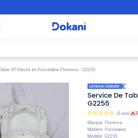
é
⚡ Électroménager
🍳 Cuisine
🍽️ Art
Table 47 Pièces en Porcelaine Florence - G2255
Livraison Gratuite
Service De Tab
G2255
3
(0 avis)
Marque: Florence
Matière: Porcelaine
Modèle: G2255