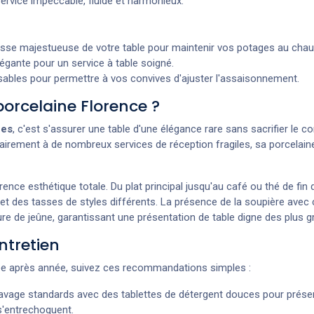
ervice impeccable, fluide et harmonieux.
sse majestueuse de votre table pour maintenir vos potages au chau
gante pour un service à table soigné.
ables pour permettre à vos convives d'ajuster l'assaisonnement.
porcelaine Florence ?
ces
, c'est s'assurer une table d'une élégance rare sans sacrifier le c
rairement à de nombreux services de réception fragiles, sa porcel
ce esthétique totale. Du plat principal jusqu'au café ou thé de fin d
et des tasses de styles différents. La présence de la soupière avec 
ure de jeûne, garantissant une présentation de table digne des plus g
entretien
née après année, suivez ces recommandations simples :
avage standards avec des tablettes de détergent douces pour préserver 
 s'entrechoquent.