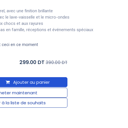
el, avec une finition brillante
ec le lave-vaisselle et le micro-ondes
ux chocs et aux rayures
epas en famille, réceptions et événements spéciaux
t ceci en ce moment
299.00 DT
390.00 DT
Ajouter au panier
eter maintenant
 à la liste de souhaits