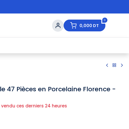
0
0,000
DT
s de Table
💇 Beauté
⚡ Ventes Flash
Ma
le 47 Pièces en Porcelaine Florence -
 vendu ces derniers 24 heures