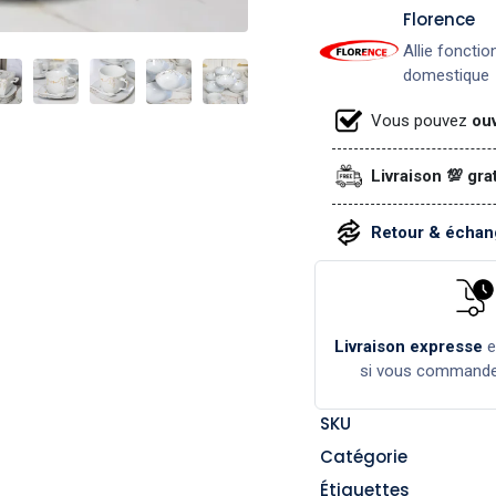
​Florence
Allie fonctio
domestique
Vous pouvez
ouv
Livraison 💯 gra
Retour & échang
Livraison expresse
si vous command
SKU
Catégorie
Étiquettes