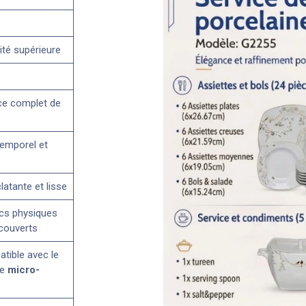
ité supérieure
ice complet de
temporel et
clatante et lisse
cs physiques
 couverts
tible avec le
le
micro-