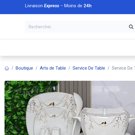
Se rendre au contenu
Livraison
Express
– Moins de
24h
À DÉCOUVRIR
🏠 Accueil
🛒Boutique
💥Nouveaut
Boutique
Arts de Table
Service De Table
Service De 