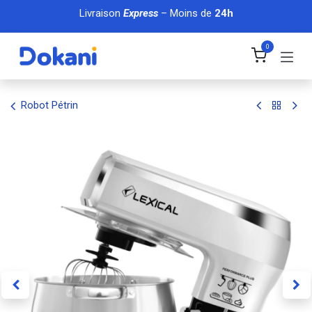
Se rendre au contenu
Livraison
Express
– Moins de
24h
0
Robot Pétrin