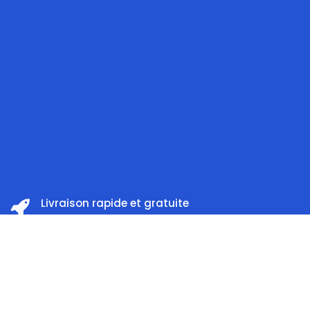
Livraison rapide et gratuite
à partir 199 DT d'achat
Prix:
ajouter au panier
449,000
DT
Satisfait ou remboursé
Dans les 14 jours
Accueil
Rechercher
Catégorie
Compte
Support client