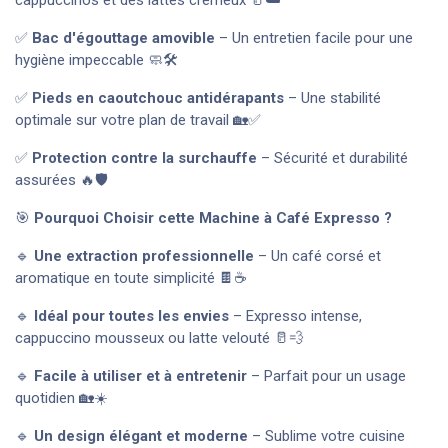
cappuccinos et des lattes crémeux 🥛☁️
✅
Bac d'égouttage amovible
– Un entretien facile pour une
hygiène impeccable 🧼🛠️
✅
Pieds en caoutchouc antidérapants
– Une stabilité
optimale sur votre plan de travail 🏡✅
✅
Protection contre la surchauffe
– Sécurité et durabilité
assurées 🔥🛡️
🎯
Pourquoi Choisir cette Machine à Café Expresso ?
🔹
Une extraction professionnelle
– Un café corsé et
aromatique en toute simplicité 🍫☕
🔹
Idéal pour toutes les envies
– Expresso intense,
cappuccino mousseux ou latte velouté 🥛💨
🔹
Facile à utiliser et à entretenir
– Parfait pour un usage
quotidien 🏡☀️
🔹
Un design élégant et moderne
– Sublime votre cuisine