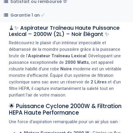
Satisfait ou remboursé 💯
Garantie 1 an ✅
🧹✨ Aspirateur Traîneau Haute Puissance
Lexical – 2000W (2L) – Noir Élégant ✨
Redécouvrez le plaisir d'un intérieur impeccable et
débarrassé de la moindre poussière grâce à la puissance
brute de l'
Aspirateur Traîneau Lexical
. Développant une
puissance exceptionnelle de
2000 Watts
, cet appareil
robuste habillé d'une robe
Noire
moderne est un véritable
monstre d'efficacité. Équipé d'un système de filtration
cyclonique sans sac avec un réservoir de
2 Litres
et d'un
filtre HEPA, il capture instantanément la saleté tout en
purifiant l'air de votre maison.
🌟 Puissance Cyclone 2000W & Filtration
HEPA Haute Performance
Une force d'aspiration remarquable pour un air plus sain :
🔥
Moteur Surpuissant de 2000 W
: Génère un flux