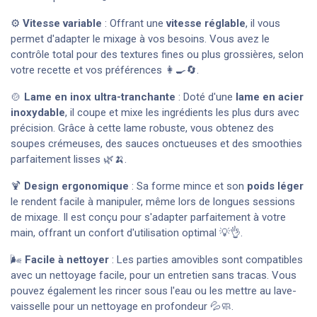
⚙️
Vitesse variable
: Offrant une
vitesse réglable
, il vous
permet d'adapter le mixage à vos besoins. Vous avez le
contrôle total pour des textures fines ou plus grossières, selon
votre recette et vos préférences 👩‍🍳🔄.
🍲
Lame en inox ultra-tranchante
: Doté d'une
lame en acier
inoxydable
, il coupe et mixe les ingrédients les plus durs avec
précision. Grâce à cette lame robuste, vous obtenez des
soupes crémeuses, des sauces onctueuses et des smoothies
parfaitement lisses 🌿🍌.
🍹
Design ergonomique
: Sa forme mince et son
poids léger
le rendent facile à manipuler, même lors de longues sessions
de mixage. Il est conçu pour s'adapter parfaitement à votre
main, offrant un confort d'utilisation optimal 💡👌.
🌬️
Facile à nettoyer
: Les parties amovibles sont compatibles
avec un nettoyage facile, pour un entretien sans tracas. Vous
pouvez également les rincer sous l'eau ou les mettre au lave-
vaisselle pour un nettoyage en profondeur 💦🧼.