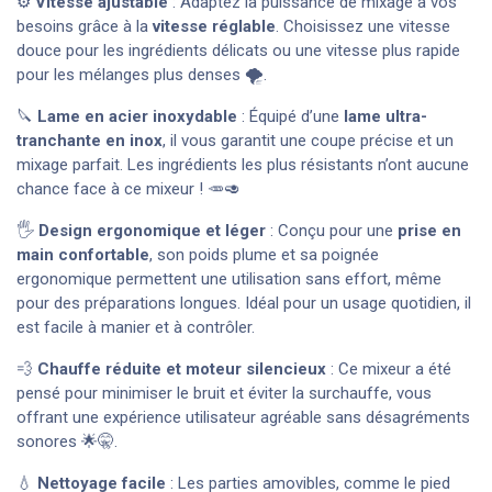
⚙️
Vitesse ajustable
: Adaptez la puissance de mixage à vos
besoins grâce à la
vitesse réglable
. Choisissez une vitesse
douce pour les ingrédients délicats ou une vitesse plus rapide
pour les mélanges plus denses 🌪️.
🔪
Lame en acier inoxydable
: Équipé d’une
lame ultra-
tranchante en inox
, il vous garantit une coupe précise et un
mixage parfait. Les ingrédients les plus résistants n’ont aucune
chance face à ce mixeur ! 🥕🥑
🖐️
Design ergonomique et léger
: Conçu pour une
prise en
main confortable
, son poids plume et sa poignée
ergonomique permettent une utilisation sans effort, même
pour des préparations longues. Idéal pour un usage quotidien, il
est facile à manier et à contrôler.
💨
Chauffe réduite et moteur silencieux
: Ce mixeur a été
pensé pour minimiser le bruit et éviter la surchauffe, vous
offrant une expérience utilisateur agréable sans désagréments
sonores 🌟🤫.
💧
Nettoyage facile
: Les parties amovibles, comme le pied