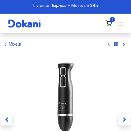
Se rendre au contenu
Livraison
Express
– Moins de
24h
0
Mixeur