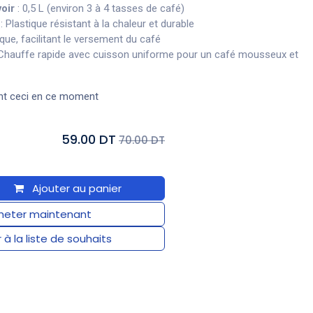
oir
: 0,5 L (environ 3 à 4 tasses de café)
: Plastique résistant à la chaleur et durable
ue, facilitant le versement du café
Chauffe rapide avec cuisson uniforme pour un café mousseux et
nt ceci en ce moment
59.00 DT
70.00 DT
Ajouter au panier
eter maintenant
 à la liste de souhaits