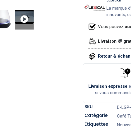
La marque d’
innovants, co
Vous pouvez
ouv
Livraison 💯 gra
Retour & échang
Livraison expresse
si vous command
SKU
D-LGP-
Catégorie
Café T
Étiquettes
Nouvea