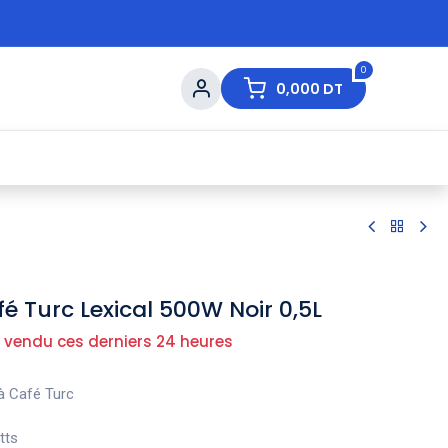
0
0,000
DT
s de Table
💇 Beauté
⚡ Ventes Flash
Ma
fé Turc Lexical 500W Noir 0,5L
 vendu ces derniers 24 heures
 à Café Turc
atts