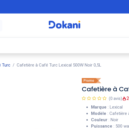
é
⚡ Électroménager
🍳 Cuisine
🍽️ Art
 Turc
Cafetière à Café Turc Lexical 500W Noir 0,5L
Promo
Cafetière à Ca
2
(0 avis)
Marque
: Lexical
Modèle
: Cafetière
Couleur
: Noir
Puissance
: 500 w