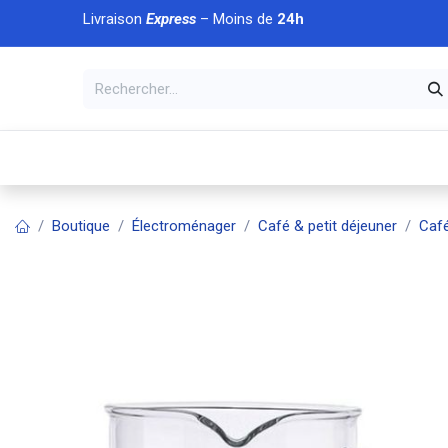
Se rendre au contenu
Livraison
Express
– Moins de
24h
À DÉCOUVRIR
🏠 Accueil
🛒Boutique
💥Nouveaut
Boutique
Électroménager
Café & petit déjeuner
Café