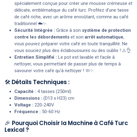
spécialement conçue pour créer une mousse crémeuse et
délicate, emblématique du café turc. Profitez d’une tasse
de café riche, avec un arôme envoûtant, comme au café
traditionnel ☁️✨.
Sécurité Intégrée :
Grâce à son
système de protection
contre les débordements
et son
arrêt automatique
,
vous pouvez préparer votre café en toute tranquillité. Ne
vous souciez plus des éclaboussures ou des oublis ! ⚠️👌
Entretien Simplifié :
Le pot est lavable et facile à
nettoyer, vous permettant de passer plus de temps à
savourer votre café qu'à nettoyer ! 🧼✨
🛠️
Détails Techniques :
Capacité :
4 tasses (250ml)
Dimensions :
(D13 x H23) cm
Voltage :
220-240V
Fréquence :
50-60 Hz
🎉
Pourquoi Choisir la Machine à Café Turc
Lexical ?