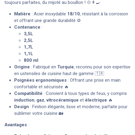
toujours parfaites, du mijoté au bouillon ! 🍲👨‍🍳
Matière
: Acier inoxydable
18/10
, résistant à la corrosion
et offrant une grande durabilité ⚙️
Contenance
:
3,5L
2,5L
1,7L
1,1L
800 ml
Origine
: Fabriqué en
Turquie
, reconnu pour son expertise
en ustensiles de cuisine haut de gamme 🇹🇷
Poignées ergonomiques
: Offrant une prise en main
confortable et sécurisée 🔥
Compatibilité
: Convient à tous types de feux, y compris
induction
,
gaz
,
vitrocéramique
et
électrique
🔥
Design
: Finition élégante, lisse et moderne, parfaite pour
sublimer votre cuisine 🏡
Avantages
: