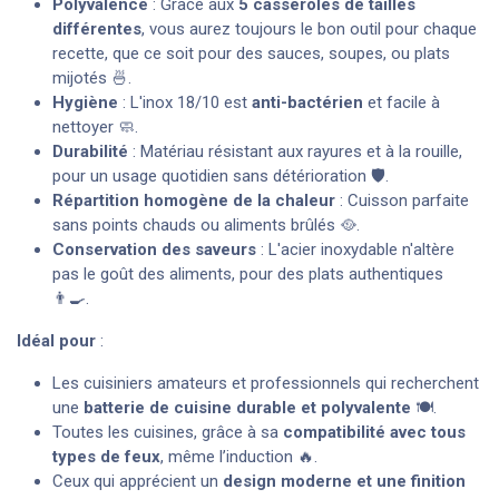
Polyvalence
: Grâce aux
5 casseroles de tailles
différentes
, vous aurez toujours le bon outil pour chaque
recette, que ce soit pour des sauces, soupes, ou plats
mijotés 🍜.
Hygiène
: L'inox 18/10 est
anti-bactérien
et facile à
nettoyer 🧼.
Durabilité
: Matériau résistant aux rayures et à la rouille,
pour un usage quotidien sans détérioration 🛡️.
Répartition homogène de la chaleur
: Cuisson parfaite
sans points chauds ou aliments brûlés 🥘.
Conservation des saveurs
: L'acier inoxydable n'altère
pas le goût des aliments, pour des plats authentiques
👨‍🍳.
Idéal pour
:
Les cuisiniers amateurs et professionnels qui recherchent
une
batterie de cuisine durable et polyvalente
🍽️.
Toutes les cuisines, grâce à sa
compatibilité avec tous
types de feux
, même l’induction 🔥.
Ceux qui apprécient un
design moderne et une finition