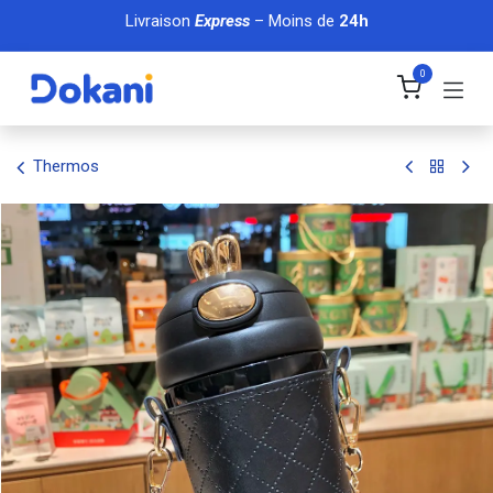
Se rendre au contenu
Livraison
Express
– Moins de
24h
0
Thermos