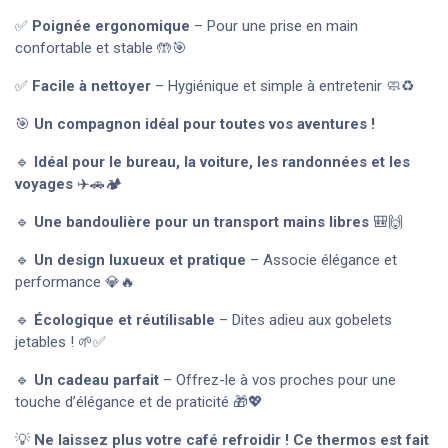
✅
Poignée ergonomique
– Pour une prise en main
confortable et stable 🤲🎯
✅
Facile à nettoyer
– Hygiénique et simple à entretenir 🧼♻️
🎯
Un compagnon idéal pour toutes vos aventures !
🔹
Idéal pour le bureau, la voiture, les randonnées et les
voyages
✈️🚗🏕️
🔹
Une bandoulière pour un transport mains libres
🎒🙌
🔹
Un design luxueux et pratique
– Associe élégance et
performance 💎🔥
🔹
Écologique et réutilisable
– Dites adieu aux gobelets
jetables ! 🌱✅
🔹
Un cadeau parfait
– Offrez-le à vos proches pour une
touche d’élégance et de praticité 🎁💖
💡
Ne laissez plus votre café refroidir ! Ce thermos est fait