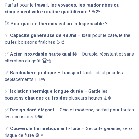
Parfait pour le
travail, les voyages, les randonnées ou
simplement votre routine quotidienne
! ☕🏞️
🚀
Pourquoi ce thermos est un indispensable ?
✅
Capacité généreuse de 480ml
– Idéal pour le café, le thé
ou les boissons fraîches ☕🥤
✅
Acier inoxydable haute qualité
– Durable, résistant et sans
altération du goût 🏆🔩
✅
Bandoulière pratique
– Transport facile, idéal pour les
déplacements 🚶‍♀️👜
✅
Isolation thermique longue durée
– Garde les
boissons
chaudes ou froides
plusieurs heures ♨️❄️
✅
Design doré élégant
– Chic et moderne, parfait pour toutes
les occasions ✨👑
✅
Couvercle hermétique anti-fuite
– Sécurité garantie, zéro
risque de fuite 🚫💧