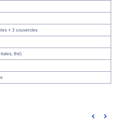
entes + 3 couvercles
éales, thé)
te