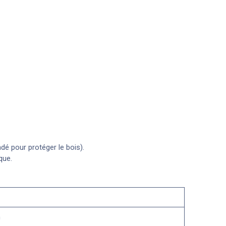
é pour protéger le bois).
que.
n