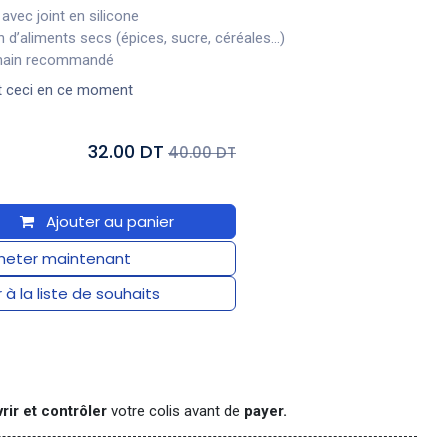
avec joint en silicone
 d’aliments secs (épices, sucre, céréales…)
 main recommandé
t ceci en ce moment
32.00 DT
40.00 DT
Ajouter au panier
eter maintenant
 à la liste de souhaits
rir et contrôler
votre colis avant de
payer.