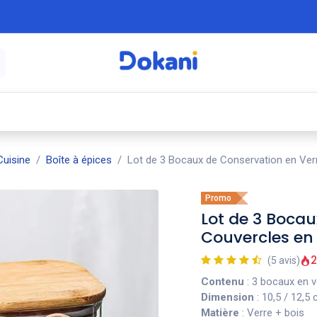
é
⚡ Électroménager
🍳 Cuisine
🍽️ Art
uisine
Boîte à épices
Lot de 3 Bocaux de Conservation en Ver
Promo
Lot de 3 Bocau
Couvercles en 
2
(5 avis)
Contenu
: 3 bocaux en v
Dimension
: 10,5 / 12,5
Matière
: Verre + bois