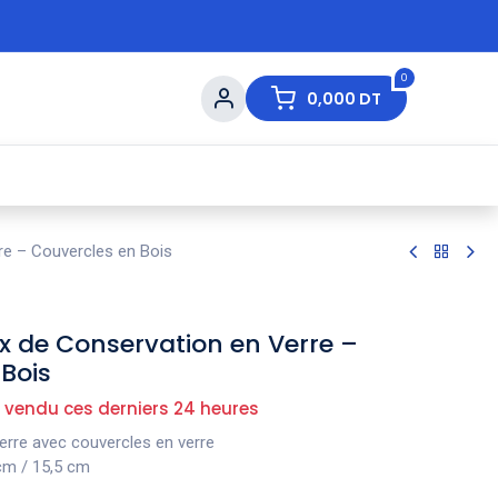
0
0,000
DT
s de Table
💇 Beauté
⚡ Ventes Flash
Ma
re – Couvercles en Bois
x de Conservation en Verre –
Bois
 vendu ces derniers 24 heures
erre avec couvercles en verre
 cm / 15,5 cm