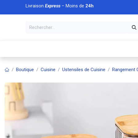
Se rendre au contenu
Livraison
Express
– Moins de
24h
À DÉCOUVRIR
🏠 Accueil
🛒Boutique
💥Nouveaut
Boutique
Cuisine
Ustensiles de Cuisine
Rangement C