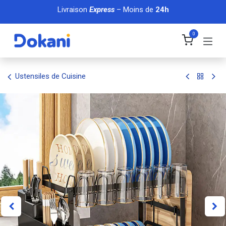
Se rendre au contenu
Livraison
Express
– Moins de
24h
0
Ustensiles de Cuisine