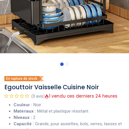
En rupture de stock
Egouttoir Vaisselle Cuisine Noir
1 vendu ces derniers 24 heures
(0 avis)
Couleur :
Noir
Matériaux :
Métal et plastique résistant
Niveaux :
2
Capacité :
Grande, pour assiettes, bols, verres, tasses et