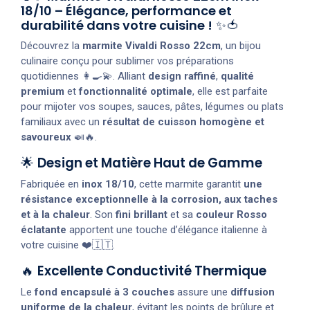
18/10 – Élégance, performance et
durabilité dans votre cuisine !
✨🍅
Découvrez la
marmite Vivaldi Rosso 22cm
, un bijou
culinaire conçu pour sublimer vos préparations
quotidiennes 👩‍🍳💫. Alliant
design raffiné
,
qualité
premium
et
fonctionnalité optimale
, elle est parfaite
pour mijoter vos soupes, sauces, pâtes, légumes ou plats
familiaux avec un
résultat de cuisson homogène et
savoureux
🍛🔥.
🌟
Design et Matière Haut de Gamme
Fabriquée en
inox 18/10
, cette marmite garantit
une
résistance exceptionnelle à la corrosion, aux taches
et à la chaleur
. Son
fini brillant
et sa
couleur Rosso
éclatante
apportent une touche d’élégance italienne à
votre cuisine ❤️🇮🇹.
🔥
Excellente Conductivité Thermique
Le
fond encapsulé à 3 couches
assure une
diffusion
uniforme de la chaleur
, évitant les points de brûlure et