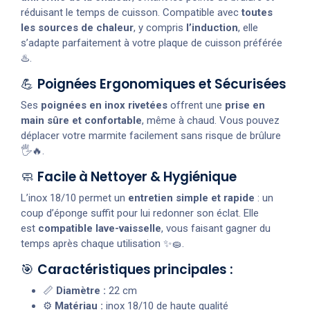
réduisant le temps de cuisson. Compatible avec
toutes
les sources de chaleur
, y compris
l’induction
, elle
s’adapte parfaitement à votre plaque de cuisson préférée
♨️.
💪
Poignées Ergonomiques et Sécurisées
Ses
poignées en inox rivetées
offrent une
prise en
main sûre et confortable
, même à chaud. Vous pouvez
déplacer votre marmite facilement sans risque de brûlure
🖐️🔥.
🧼
Facile à Nettoyer & Hygiénique
L’inox 18/10 permet un
entretien simple et rapide
: un
coup d’éponge suffit pour lui redonner son éclat. Elle
est
compatible lave-vaisselle
, vous faisant gagner du
temps après chaque utilisation ✨🧽.
🎯
Caractéristiques principales :
📏
Diamètre :
22 cm
⚙️
Matériau :
inox 18/10 de haute qualité