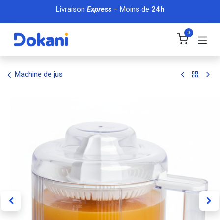
Se rendre au contenu
Livraison
Express
– Moins de
24h
0
Machine de jus