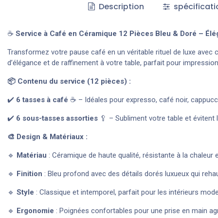
Description
spécificati
☕
Service à Café en Céramique 12 Pièces Bleu & Doré – Él
Transformez votre pause café en un véritable rituel de luxe avec 
d’élégance et de raffinement à votre table, parfait pour impressio
📦 Contenu du service (12 pièces) :
✔️
6 tasses à café
☕ – Idéales pour expresso, café noir, cappuc
✔️
6 sous-tasses assorties
🥄 – Subliment votre table et évitent
🎨 Design & Matériaux :
🔹
Matériau
: Céramique de haute qualité, résistante à la chaleur
🔹
Finition
: Bleu profond avec des détails dorés luxueux qui reha
🔹
Style
: Classique et intemporel, parfait pour les intérieurs mo
🔹
Ergonomie
: Poignées confortables pour une prise en main agr