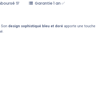
mboursé 💯
Garantie 1 an ✅
. Son
design sophistiqué bleu et doré
apporte une touche
ué.