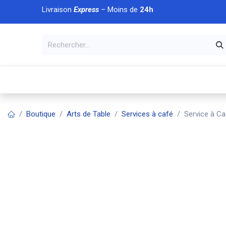
Se rendre au contenu
Livraison
Express
– Moins de
24h
À DÉCOUVRIR
🏠 Accueil
🛒Boutique
💥Nouveaut
Boutique
Arts de Table
Services à café
Service à Ca