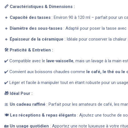
📏 Caractéristiques & Dimensions :
🔸
Capacité des tasses
: Environ 90 à 120 ml – parfait pour un c
🔸
Diamètre des sous-tasses
: Adapté pour poser la tasse avec s
🔸
Épaisseur de la céramique
: Idéale pour conserver la chaleur
🛠️ Praticité & Entretien :
✔️ Compatible avec le
lave-vaisselle
, mais un lavage à la main e
✔️ Convient aux boissons chaudes comme
le café, le thé ou le
✔️ Léger et facile à manipuler tout en étant robuste pour un usage
🎁 Idéal Pour :
🎀
Un cadeau raffiné
: Parfait pour les amateurs de café, les ma
🍽
Les réceptions & repas élégants
: Ajoutez une touche de sop
🏡
Un usage quotidien
: Apportez une note luxueuse à votre ritue