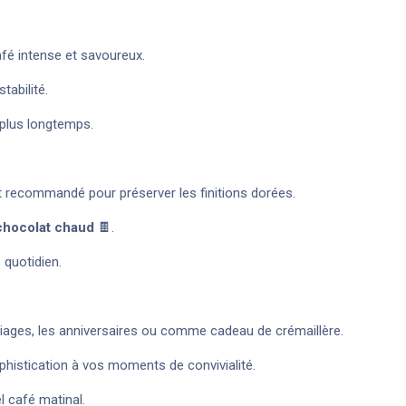
afé intense et savoureux.
tabilité.
 plus longtemps.
st recommandé pour préserver les finitions dorées.
 chocolat chaud
🍫.
 quotidien.
riages, les anniversaires ou comme cadeau de crémaillère.
histication à vos moments de convivialité.
l café matinal.