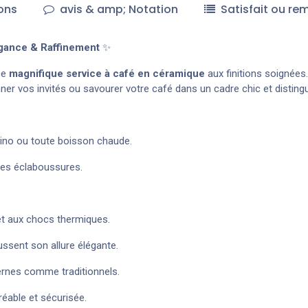
ons
avis & amp; Notation
Satisfait ou re
égance & Raffinement
✨
ce
magnifique service à café en céramique
aux finitions soignées
nner vos invités ou savourer votre café dans un cadre chic et disting
cino ou toute boisson chaude.
 les éclaboussures.
 et aux chocs thermiques.
ussent son allure élégante.
dernes comme traditionnels.
éable et sécurisée.