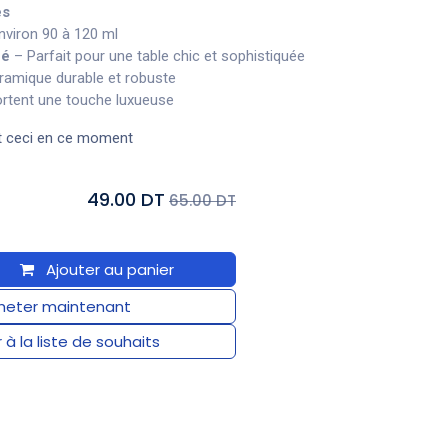
es
nviron 90 à 120 ml
né
– Parfait pour une table chic et sophistiquée
amique durable et robuste
rtent une touche luxueuse
t ceci en ce moment
49.00 DT
65.00 DT
Ajouter au panier
eter maintenant
 à la liste de souhaits