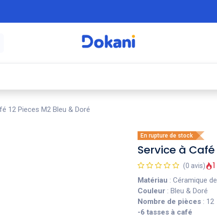
é
⚡ Électroménager
🍳 Cuisine
🍽️ Art
fé 12 Pieces M2 Bleu & Doré
En rupture de stock
Service à Café
1
(0 avis)
Matériau
: Céramique de
Couleur
: Bleu & Doré
Nombre de pièces
: 12
-6 tasses à café