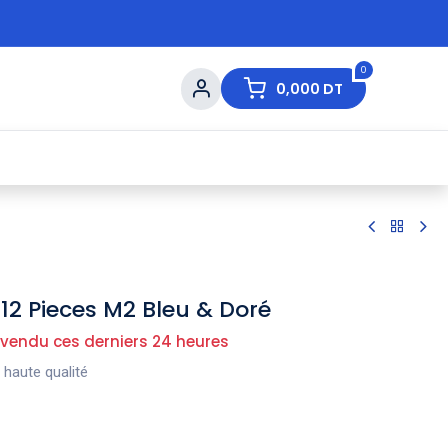
0
0,000
DT
s de Table
💇 Beauté
⚡ Ventes Flash
Ma
 12 Pieces M2 Bleu & Doré
 vendu ces derniers 24 heures
 haute qualité