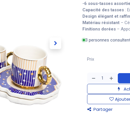
-6 sous-tasses assorti
Capacité des tasses
: E
Design élégant et raffi
Matériau résistant
– Cér
Finitions dorées
– Appo
3 personnes consulten
Prix
Ach
Ajouter
Partager