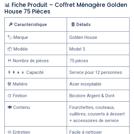
📊 Fiche Produit – Coffret Ménagère Golden
House 75 Pièces
🔎 Caractéristique
🧾 Détails
🏷️ Marque
Golden House
📦 Modèle
Model 5
🍴 Nombre de pièces
75 pièces
👨‍👩‍👧‍👦 Capacité
Service pour 12 personnes
🛠️ Matière
Acier inoxydable
🎨 Finition
Bicolore Argent & Doré
🍽️ Contenu
Fourchettes, couteaux,
cuillères, couverts à dessert
+ accessoires de service
🧼 Entretien
Facile à nettoyer