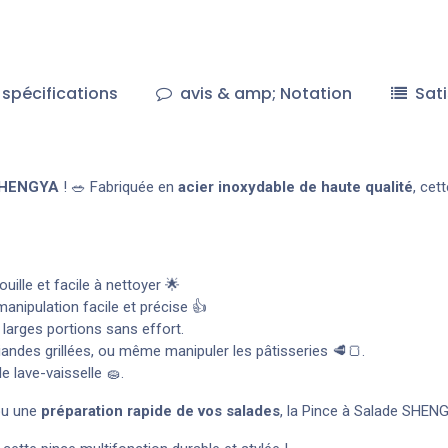
spécifications
avis & amp; Notation
Sati
 SHENGYA
! 🥗 Fabriquée en
acier inoxydable de haute qualité
, cet
ouille et facile à nettoyer 🌟
nipulation facile et précise 👍
e larges portions sans effort.
 viandes grillées, ou même manipuler les pâtisseries 🥩🍞.
e lave-vaisselle 🧽.
ou une
préparation rapide de vos salades
, la Pince à Salade SHENG