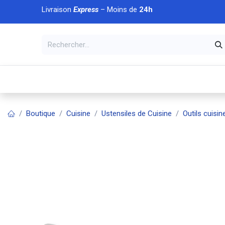
Se rendre au contenu
Livraison
Express
– Moins de
24h
À DÉCOUVRIR
🏠 Accueil
🛒Boutique
💥Nouveaut
Boutique
Cuisine
Ustensiles de Cuisine
Outils cuisin