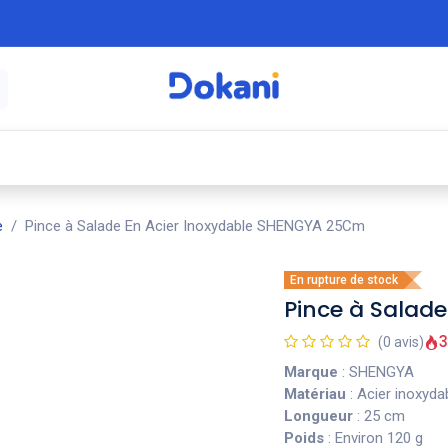
é
⚡ Électroménager
🍳 Cuisine
🍽️ Art
e
Pince à Salade En Acier Inoxydable SHENGYA 25Cm
En rupture de stock
Pince à Salad
3
(0 avis)
Marque
: SHENGYA
Matériau
: Acier inoxyda
Longueur
: 25 cm
Poids
: Environ 120 g