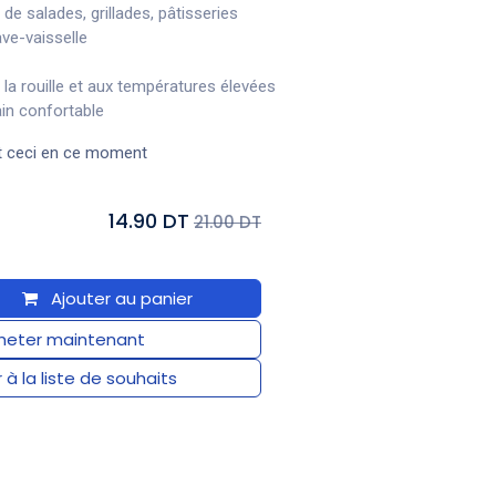
 de salades, grillades, pâtisseries
ve-vaisselle
 la rouille et aux températures élevées
ain confortable
t ceci en ce moment
14.90 DT
21.00 DT
Ajouter au panier
eter maintenant
 à la liste de souhaits