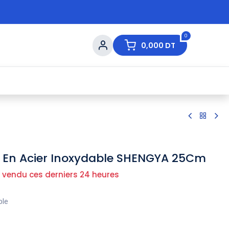
0
0,000
DT
s de Table
💇 Beauté
⚡ Ventes Flash
Ma
e En Acier Inoxydable SHENGYA 25Cm
 vendu ces derniers 24 heures
ble