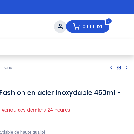
0
0,000
DT
s de Table
💇 Beauté
⚡ Ventes Flash
Ma
- Gris
ashion en acier inoxydable 450ml -
 vendu ces derniers 24 heures
oxydable de haute qualité