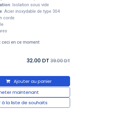
ation
: Isolation sous vide
e
: Acier inoxydable de type 304
en corde
ple
res
t ceci en ce moment
32.00 DT
39.00 DT
Ajouter au panier
eter maintenant
 à la liste de souhaits