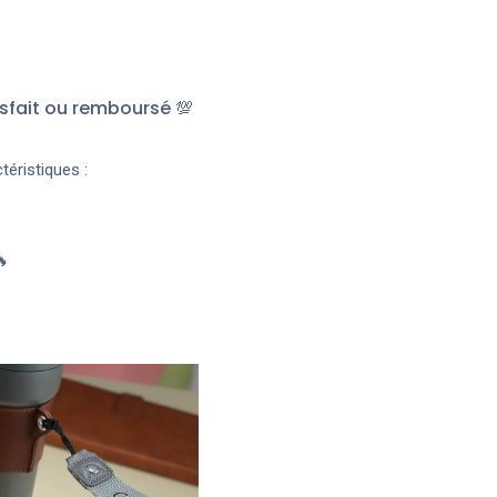
sfait ou remboursé 💯
éristiques :
🔥