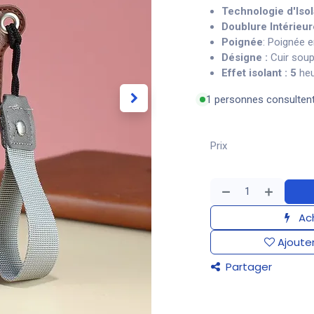
Technologie d'Isol
Doublure Intérieur
Poignée
: Poignée 
Désigne :
Cuir sou
Effet isolant : 5
heu
1 personnes consulten
Prix
Ach
Ajouter
Partager