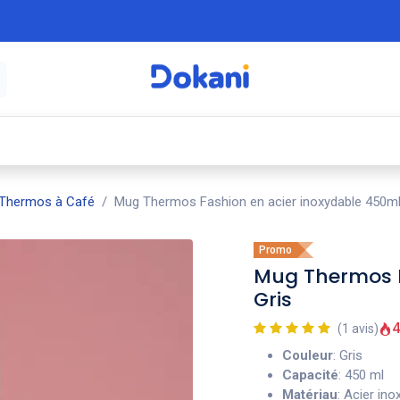
é
⚡ Électroménager
🍳 Cuisine
🍽️ Art
Thermos à Café
Mug Thermos Fashion en acier inoxydable 450ml 
Promo
Mug Thermos F
Gris
4
(1 avis)
Couleur
: Gris
Capacité
: 450 ml
Matériau
: Acier in