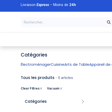
Se rendre au contenu
Livraison
Express
– Moins de
24h
À DÉCOUVRIR
🏠 Accueil
🛒Boutique
💥Nouveaut
Catégories
Électroménager
Cuisine
Arts de Table
Appareil de 
Tous les produits
- 0 articles
Clear Filtres
Vacuum
Catégories