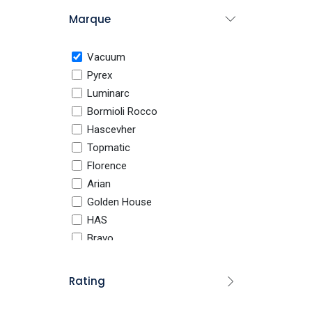
Tous les produits
Marque
Électroménager
Robot cuisine
Vacuum
Robot Pétrin
Pyrex
Robot multifonction
Luminarc
Hachoir
Bormioli Rocco
​Hascevher
Mixeur
Topmatic
Blender
​Florence
Batteur
Arian
Machine à Pop Corn
Golden House
Machine de jus
HAS
Balance de cuisine
Bravo
Maxisalon
Hachoir à Viande
Queen
Rating
Appareils de cuisson
Sizar
Airfryer
Azur Glass