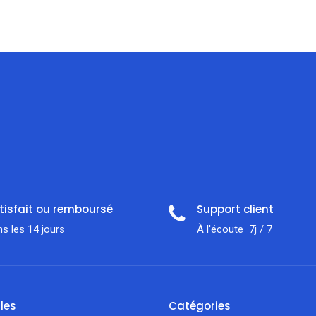
tisfait ou remboursé
Support client
s les 14 jours
À l'écoute 7j / 7
iles
Catégories