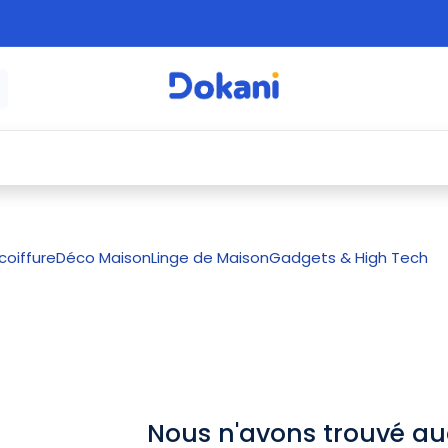
é
⚡ Électroménager
🍳 Cuisine
🍽️ Art
coiffure
Déco Maison
Linge de Maison
Gadgets & High Tech
Nous n'avons trouvé au