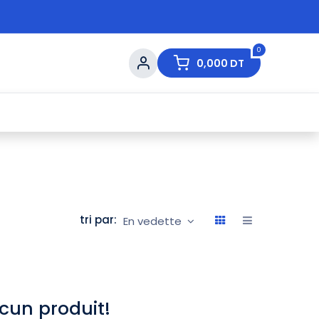
0
0,000
DT
s de Table
💇 Beauté
⚡ Ventes Flash
Ma
tri par:
En vedette
cun produit!