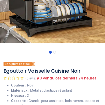
En rupture de stock
Egouttoir Vaisselle Cuisine Noir
3 vendu ces derniers 24 heures
(0 avis)
Couleur :
Noir
Matériaux :
Métal et plastique résistant
Niveaux :
2
Capacité :
Grande, pour assiettes, bols, verres, tasses et