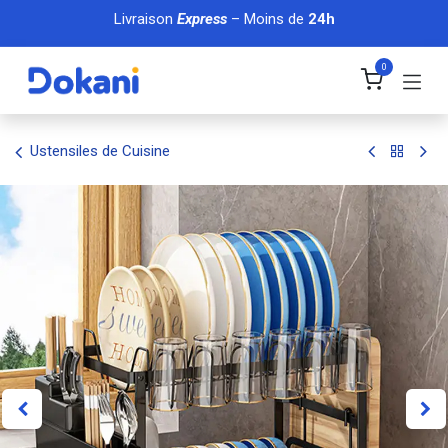
Se rendre au contenu
Livraison
Express
– Moins de
24h
0
Ustensiles de Cuisine