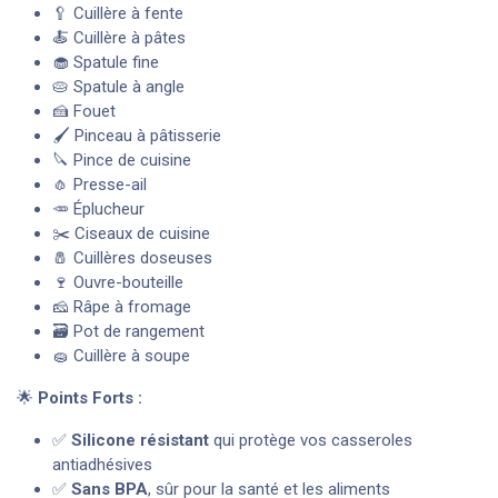
🥄 Cuillère à fente
🍝 Cuillère à pâtes
🧁 Spatule fine
🥧 Spatule à angle
🍰 Fouet
🖌️ Pinceau à pâtisserie
🔪 Pince de cuisine
🧄 Presse-ail
🥕 Éplucheur
✂️ Ciseaux de cuisine
🧂 Cuillères doseuses
🍷 Ouvre-bouteille
🧀 Râpe à fromage
🗃️ Pot de rangement
🧽 Cuillère à soupe
🌟
Points Forts :
✅
Silicone résistant
qui protège vos casseroles
antiadhésives
✅
Sans BPA
, sûr pour la santé et les aliments