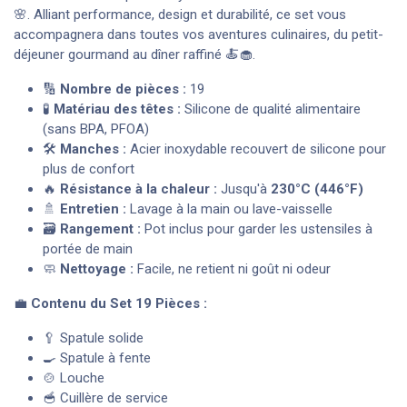
🌸. Alliant performance, design et durabilité, ce set vous
accompagnera dans toutes vos aventures culinaires, du petit-
déjeuner gourmand au dîner raffiné 🍝🧁.
🔢
Nombre de pièces :
19
🧪
Matériau des têtes :
Silicone de qualité alimentaire
(sans BPA, PFOA)
🛠️
Manches :
Acier inoxydable recouvert de silicone pour
plus de confort
🔥
Résistance à la chaleur :
Jusqu'à
230°C (446°F)
🚿
Entretien :
Lavage à la main ou lave-vaisselle
🗃️
Rangement :
Pot inclus pour garder les ustensiles à
portée de main
🧼
Nettoyage :
Facile, ne retient ni goût ni odeur
💼
Contenu du Set 19 Pièces :
🥄 Spatule solide
🍳 Spatule à fente
🍲 Louche
🥣 Cuillère de service