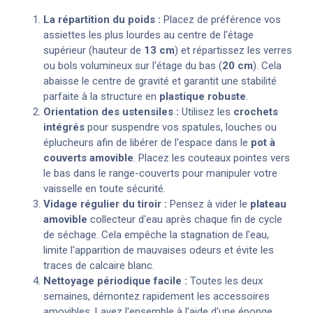
La répartition du poids :
Placez de préférence vos
assiettes les plus lourdes au centre de l'étage
supérieur (hauteur de
13 cm
) et répartissez les verres
ou bols volumineux sur l'étage du bas (
20 cm
). Cela
abaisse le centre de gravité et garantit une stabilité
parfaite à la structure en
plastique robuste
.
Orientation des ustensiles :
Utilisez les
crochets
intégrés
pour suspendre vos spatules, louches ou
éplucheurs afin de libérer de l'espace dans le
pot à
couverts amovible
. Placez les couteaux pointes vers
le bas dans le range-couverts pour manipuler votre
vaisselle en toute sécurité.
Vidage régulier du tiroir :
Pensez à vider le
plateau
amovible
collecteur d'eau après chaque fin de cycle
de séchage. Cela empêche la stagnation de l'eau,
limite l'apparition de mauvaises odeurs et évite les
traces de calcaire blanc.
Nettoyage périodique facile :
Toutes les deux
semaines, démontez rapidement les accessoires
amovibles. Lavez l'ensemble à l'aide d'une éponge