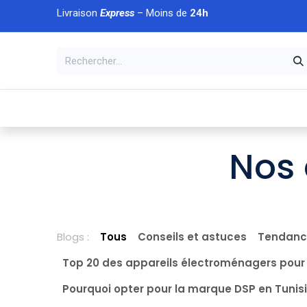
Se rendre au contenu
Livraison
Express
– Moins de
24h
À DÉCOUVRIR
🏠 Accueil
🛒Boutique
💥Nouveaut
Nos 
Blogs :
Tous
Conseils et astuces
Tendanc
Top 20 des appareils électroménagers pour
Pourquoi opter pour la marque DSP en Tunisi