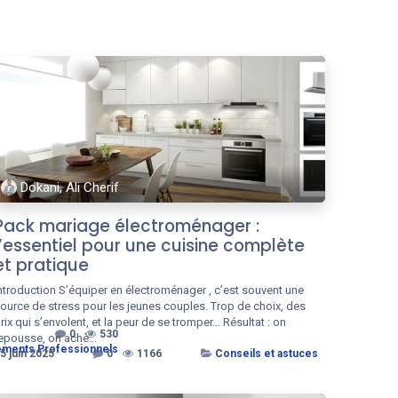
Dokani, Ali Cherif
Pack mariage électroménager :
l’essentiel pour une cuisine complète
et pratique
ntroduction S’équiper en électroménager , c’est souvent une
ource de stress pour les jeunes couples. Trop de choix, des
rix qui s’envolent, et la peur de se tromper… Résultat : on
0
530
epousse, on achè...
ssements Professionnels
5 juin 2025
0
1166
Conseils et astuces