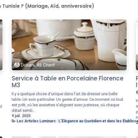
 Tunisie ? (Mariage, Aïd, anniversaire)
Dokani, Ali Cherif
Service à Table en Porcelaine Florence
M3
Il y a quelque chose d’unique dans l’art de dresser une belle
table. Un soin particulier. Un geste d’amour. Ce moment où tout
I
est prêt, où les assiettes s’alignent avec justesse, où chaque
ez
s
détail semb...
p
9 juil. 2025
r
Les Articles Luminarc : L’Élégance au Quotidien et dans les Établi
2