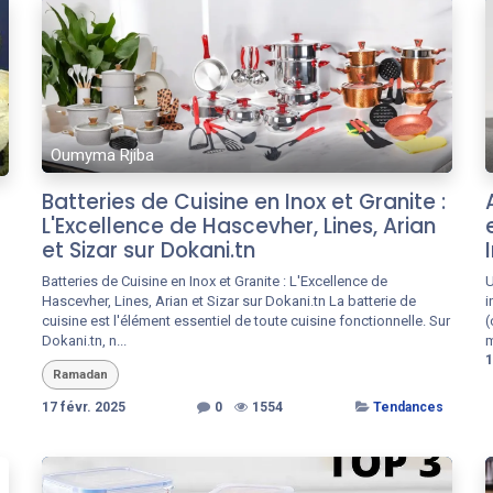
Oumyma Rjiba
Batteries de Cuisine en Inox et Granite :
L'Excellence de Hascevher, Lines, Arian
et Sizar sur Dokani.tn
Batteries de Cuisine en Inox et Granite : L'Excellence de
U
Hascevher, Lines, Arian et Sizar sur Dokani.tn La batterie de
i
cuisine est l'élément essentiel de toute cuisine fonctionnelle. Sur
(
Dokani.tn, n...
m
1
Ramadan
17 févr. 2025
0
1554
Tendances