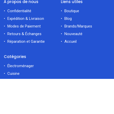
À propos de nous
Liens utiles
Confidentialité
Boutique
Expédition & Livraison
Blog
Modes de Paiement
Brands/Marques
Retours & Échanges
Nouveauté
Réparation et Garantie
Accueil
Catégories
Électroménager
Cuisine
Déco Maiso
Accueil
Rechercher
Catégorie
Contactez-nous
Compte
Route Kalaa Sghira Errawabi 4021 Sousse Tunisie