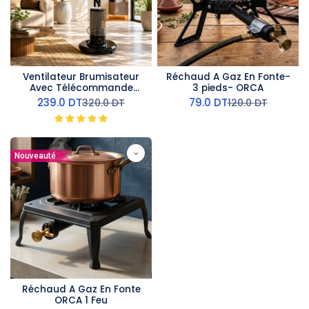
Ventilateur Brumisateur
Réchaud A Gaz En Fonte-
Avec Télécommande
3 pieds- ORCA
ORCA - 45W
239.0
DT
79.0
DT
320.0
DT
120.0
DT
Nouveauté
Réchaud A Gaz En Fonte
ORCA 1 Feu