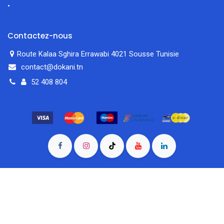
Contactez-nous
Route Kalaa Sghira Errawabi 4021 Sousse Tunisie
contact@dokani.tn
52 408 804
filtres
En vedette
Accueil
Rechercher
Catégorie
Compte
© 2026 Dokani.tn — Tous droits réservés. Sousse, Tunisie.