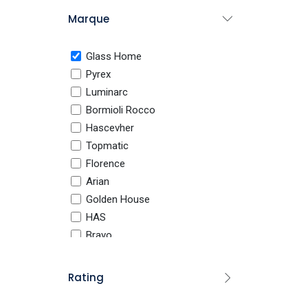
Tous les produits
Marque
Électroménager
Robot cuisine
Glass Home
Robot Pétrin
Pyrex
Robot multifonction
Luminarc
Hachoir
Bormioli Rocco
​Hascevher
Mixeur
Topmatic
Blender
​Florence
Batteur
Arian
Machine à Pop Corn
Golden House
Machine de jus
HAS
Balance de cuisine
Bravo
Maxisalon
Hachoir à Viande
Queen
Rating
Appareils de cuisson
Sizar
Airfryer
Azur Glass