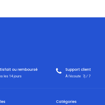
tisfait ou remboursé
Support client
s les 14 jours
À l'écoute 7j / 7
iles
Catégories