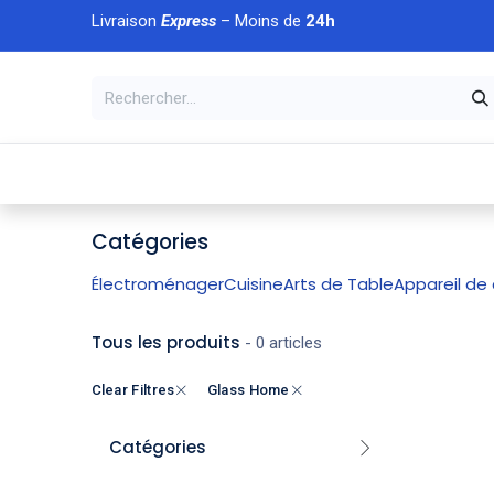
Se rendre au contenu
Livraison
Express
– Moins de
24h
À DÉCOUVRIR
🏠 Accueil
🛒Boutique
💥Nouveaut
Catégories
Électroménager
Cuisine
Arts de Table
Appareil de 
Tous les produits
- 0 articles
Clear Filtres
Glass Home
Catégories