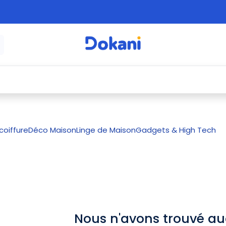
é
⚡ Électroménager
🍳 Cuisine
🍽️ Art
coiffure
Déco Maison
Linge de Maison
Gadgets & High Tech
Nous n'avons trouvé au