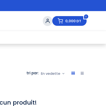
0
0,000
DT
s de Table
💇 Beauté
⚡ Ventes Flash
Ma
tri par:
En vedette
cun produit!