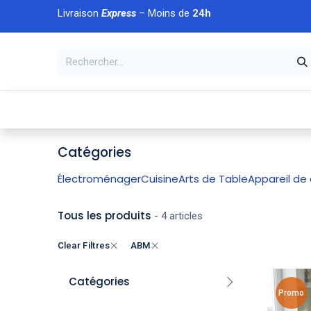
Se rendre au contenu
Livraison
Express
– Moins de
24h
À DÉCOUVRIR
🏠 Accueil
🛒Boutique
💥Nouveaut
Catégories
Électroménager
Cuisine
Arts de Table
Appareil de 
Tous les produits
- 4 articles
Clear Filtres
ABM
Catégories
Promo