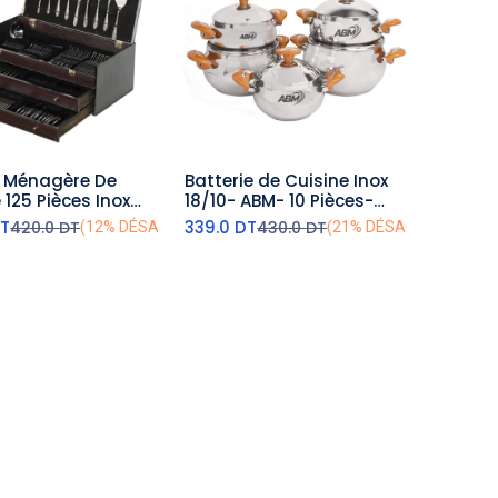
t Ménagère De
Batterie de Cuisine Inox
outer au panier
ajouter au panier
 125 Pièces Inox
18/10- ABM- 10 Pièces-
BM Model 1
Miel
T
339.0
DT
420.0
DT
430.0
DT
(12% DÉSACTIVÉ)
(21% DÉSACTIVÉ)