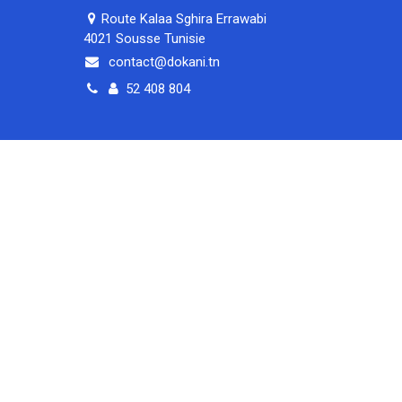
Route Kalaa Sghira Errawabi
4021 Sousse Tunisie
contact@dokani.tn
52 408 804