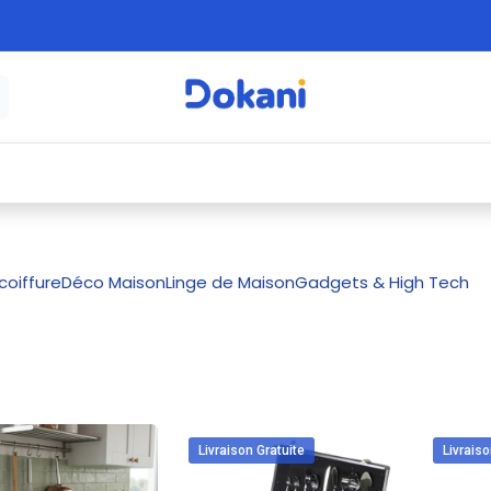
é
⚡ Électroménager
🍳 Cuisine
🍽️ Art
coiffure
Déco Maison
Linge de Maison
Gadgets & High Tech
Livraison Gratuite
Livraiso