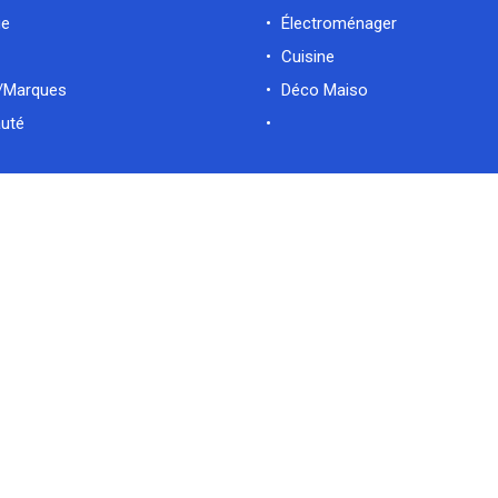
ue
Électroménager
Cuisine
/Marques
Déco Maiso
uté