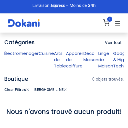
Se rendre au contenu
Livraison
Express
– Moins de
24h
0
Catégories
Voir tout
Électroménager
Cuisine
Arts
Appareil
Déco
Linge
Gadge
de
de
Maison
de
& High
Table
coiffure
Maison
Tech
Boutique
0 objets trouvés.
Clear Filtres
BERGHOME LINE
Nous n'avons trouvé aucun produit!