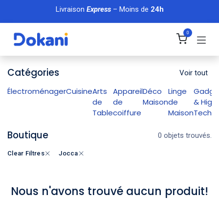
Se rendre au contenu
Livraison
Express
– Moins de
24h
0
Catégories
Voir tout
Électroménager
Cuisine
Arts
Appareil
Déco
Linge
Gadge
de
de
Maison
de
& High
Table
coiffure
Maison
Tech
Boutique
0 objets trouvés.
Clear Filtres
Jocca
Nous n'avons trouvé aucun produit!