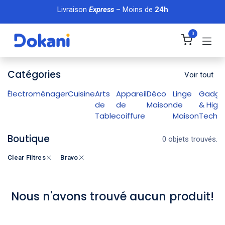
Se rendre au contenu
Livraison
Express
– Moins de
24h
0
Catégories
Voir tout
Électroménager
Cuisine
Arts
Appareil
Déco
Linge
Gadge
de
de
Maison
de
& High
Table
coiffure
Maison
Tech
Boutique
0 objets trouvés.
Clear Filtres
Bravo
Nous n'avons trouvé aucun produit!