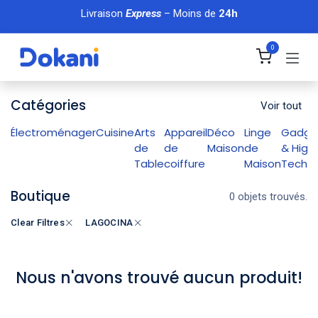
Se rendre au contenu
Livraison
Express
– Moins de
24h
0
Catégories
Voir tout
Électroménager
Cuisine
Arts
Appareil
Déco
Linge
Gadge
de
de
Maison
de
& High
Table
coiffure
Maison
Tech
Boutique
0 objets trouvés.
Clear Filtres
LAGOCINA
Nous n'avons trouvé aucun produit!