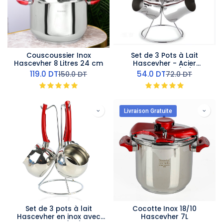
Couscoussier Inox
Set de 3 Pots à Lait
Hascevher 8 Litres 24 cm
Hascevher - Acier
Inoxydable (M1)
119.0
DT
54.0
DT
150.0
DT
72.0
DT
Livraison Gratuite
Set de 3 pots à lait
Cocotte Inox 18/10
Hascevher en inox avec
Hascevher 7L