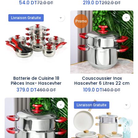
Support (M2)
54.0
DT
219.0
DT
72.0
DT
292.0
DT
Livraison Gratuite
Promo
Batterie de Cuisine 18
Couscoussier Inox
Pièces Inox- Hascevher
Hascevher 6 Litres 22 cm
379.0
DT
109.0
DT
460.0
DT
140.0
DT
Livraison Gratuite