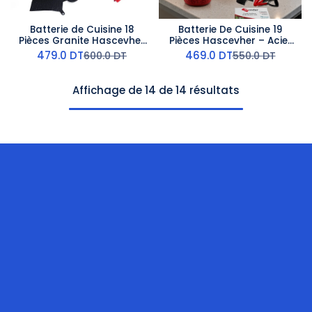
Batterie de Cuisine 18
Batterie De Cuisine 19
Pièces Granite Hascevher
Pièces Hascevher – Acier
- Gris
Inoxydable & Granit –
479.0
DT
469.0
DT
600.0
DT
550.0
DT
Rouge
Affichage de 14 de 14 résultats