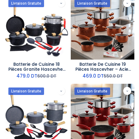
Livraison Gratuite
Livraison Gratuite
Batterie de Cuisine 18
Batterie De Cuisine 19
Pièces Granite Hascevher
Pièces Hascevher – Acier
- Noir
Inoxydable & Granit –Miel
479.0
DT
469.0
DT
600.0
DT
550.0
DT
Livraison Gratuite
Livraison Gratuite