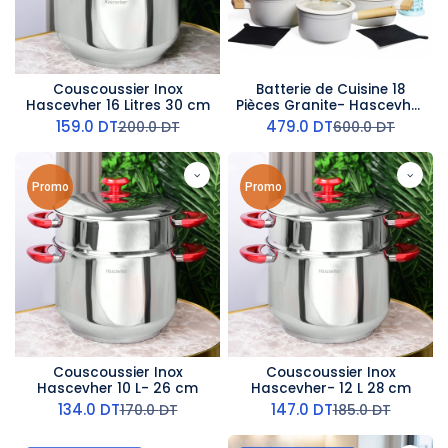
Couscoussier Inox
Batterie de Cuisine 18
Hascevher 16 Litres 30 cm
Pièces Granite- Hascevher
- Beige
159.0
DT
479.0
DT
200.0
DT
600.0
DT
Promo
Promo
Couscoussier Inox
Couscoussier Inox
Hascevher 10 L- 26 cm
Hascevher- 12 L 28 cm
134.0
DT
147.0
DT
170.0
DT
185.0
DT