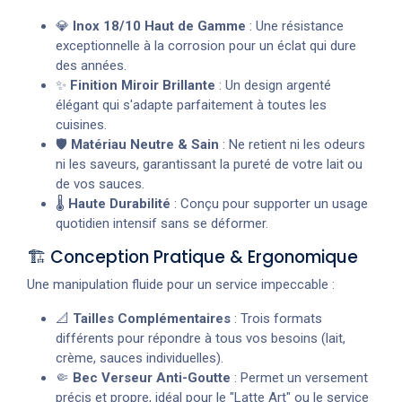
💎
Inox 18/10 Haut de Gamme
: Une résistance
exceptionnelle à la corrosion pour un éclat qui dure
des années.
✨
Finition Miroir Brillante
: Un design argenté
élégant qui s'adapte parfaitement à toutes les
cuisines.
🛡️
Matériau Neutre & Sain
: Ne retient ni les odeurs
ni les saveurs, garantissant la pureté de votre lait ou
de vos sauces.
🌡️
Haute Durabilité
: Conçu pour supporter un usage
quotidien intensif sans se déformer.
🏗️ Conception Pratique & Ergonomique
Une manipulation fluide pour un service impeccable :
📐
Tailles Complémentaires
: Trois formats
différents pour répondre à tous vos besoins (lait,
crème, sauces individuelles).
🤏
Bec Verseur Anti-Goutte
: Permet un versement
précis et propre, idéal pour le "Latte Art" ou le service