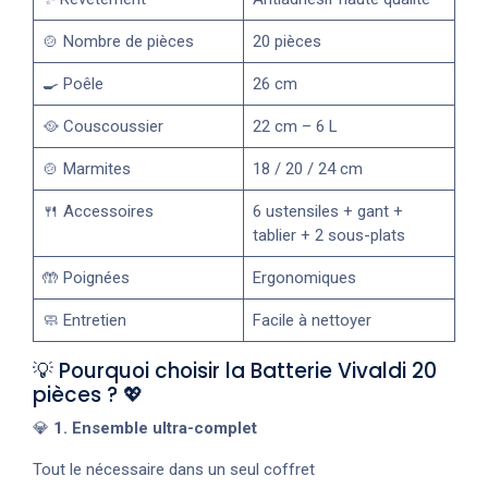
🍲 Nombre de pièces
20 pièces
🍳 Poêle
26 cm
🥘 Couscoussier
22 cm – 6 L
🍲 Marmites
18 / 20 / 24 cm
🍴 Accessoires
6 ustensiles + gant +
tablier + 2 sous-plats
🤲 Poignées
Ergonomiques
🧼 Entretien
Facile à nettoyer
💡 Pourquoi choisir la Batterie Vivaldi 20
pièces ? 💖
💎
1. Ensemble ultra-complet
Tout le nécessaire dans un seul coffret