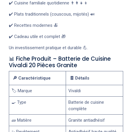
✔️ Cuisine familiale quotidienne 👨‍👩‍👧‍👦
✔️ Plats traditionnels (couscous, mijotés) 🍛
✔️ Recettes modernes 🍝
✔️ Cadeau utile et complet 🎁
Un investissement pratique et durable 💪.
📊 Fiche Produit – Batterie de Cuisine
Vivaldi 20 Pièces Granite
🔎 Caractéristique
🧾 Détails
🏷️ Marque
Vivaldi
🍳 Type
Batterie de cuisine
complète
🧱 Matière
Granite antiadhésif
✨ Revêtement
Antiadhésif haute qualité