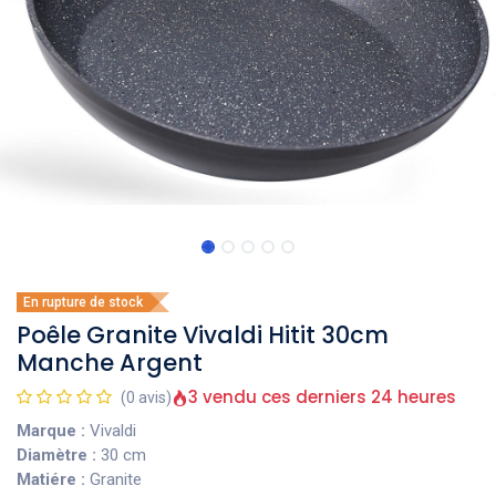
En rupture de stock
Poêle Granite Vivaldi Hitit 30cm
Manche Argent
3 vendu ces derniers 24 heures
(0 avis)
Marque :
Vivaldi
Diamètre :
30 cm
Matiére :
Granite