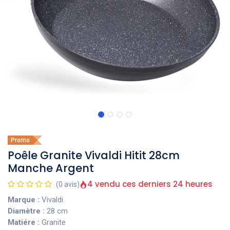
Promo
Poêle Granite Vivaldi Hitit 28cm
Manche Argent
4 vendu ces derniers 24 heures
(0 avis)
Marque :
Vivaldi
Diamètre :
28 cm
Matiére :
Granite