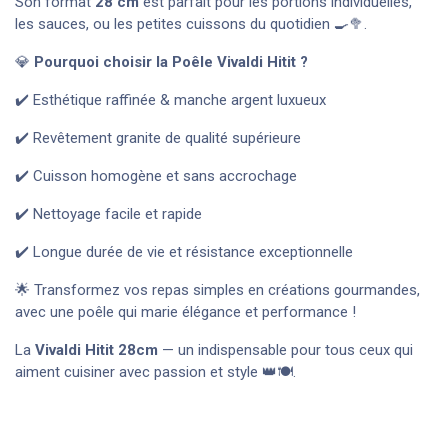
Son format
28
cm
est parfait pour les portions individuelles,
les sauces, ou les petites cuissons du quotidien 🍳🥦.
💎
Pourquoi choisir la Poêle Vivaldi Hitit ?
✔️ Esthétique raffinée & manche argent luxueux
✔️ Revêtement granite de qualité supérieure
✔️ Cuisson homogène et sans accrochage
✔️ Nettoyage facile et rapide
✔️ Longue durée de vie et résistance exceptionnelle
🌟 Transformez vos repas simples en créations gourmandes,
avec une poêle qui marie élégance et performance !
La
Vivaldi Hitit
28
cm
— un indispensable pour tous ceux qui
aiment cuisiner avec passion et style 👑🍽️.