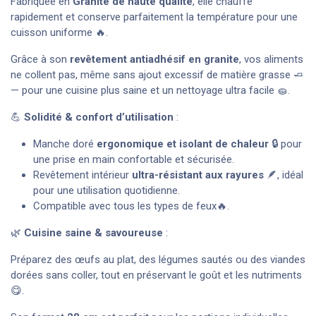
Fabriquée en
Granite de haute qualité
, elle chauffe
rapidement et conserve parfaitement la température pour une
cuisson uniforme 🔥.
Grâce à son
revêtement antiadhésif en granite
, vos aliments
ne collent pas, même sans ajout excessif de matière grasse 🧈
— pour une cuisine plus saine et un nettoyage ultra facile 🧽.
💪
Solidité & confort d’utilisation
:
Manche doré
ergonomique et isolant de chaleur
🔒 pour
une prise en main confortable et sécurisée.
Revêtement intérieur
ultra-résistant aux rayures
🪶, idéal
pour une utilisation quotidienne.
Compatible avec tous les types de feux🔥.
🌿
Cuisine saine & savoureuse
:
Préparez des œufs au plat, des légumes sautés ou des viandes
dorées sans coller, tout en préservant le goût et les nutriments
😋.