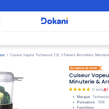
é
⚡ Électroménager
🍳 Cuisine
🍽️ Art
eur
Cuiseur Vapeur Techwood 7,5L 3 Paniers Amovibles, Minuter
En rupture de stock
Cuiseur Vapeu
Minuterie & A
1
(1 avis)
Marque
: Techwoo
Puissance
: 70W
Fonctions
: