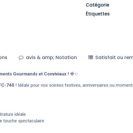
Catégorie
Étiquettes
ons
avis & amp; Notation
Satisfait ou re
ents Gourmands et Conviviaux !
🍓✨
TFC-740
! Idéale pour vos soirées festives, anniversaires ou moments
rature idéale
e touche spectaculaire