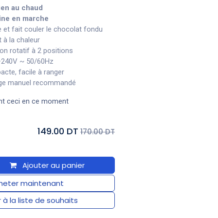
ien au chaud
ine en marche
 et fait couler le chocolat fondu
 à la chaleur
on rotatif à 2 positions
–240V ~ 50/60Hz
cte, facile à ranger
age manuel recommandé
nt ceci en ce moment
149.00 DT
170.00 DT
Ajouter au panier
eter maintenant
 à la liste de souhaits