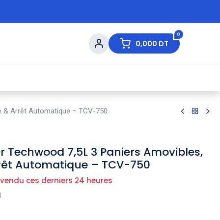
0
0,000
DT
s de Table
💇 Beauté
⚡ Ventes Flash
Ma
ie & Arrêt Automatique – TCV-750
r Techwood 7,5L 3 Paniers Amovibles,
rrêt Automatique – TCV-750
 vendu ces derniers 24 heures
d