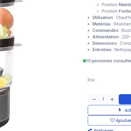
Position
Maint
Position
Fonta
Utilisation
: Chauffe
Matériau
: Résistant
Commandes
: Bout
Alimentation
: 220
Dimensions
: Compa
Entretien
: Nettoy
10 personnes consulte
Prix
Ach
Ajouter
Partager