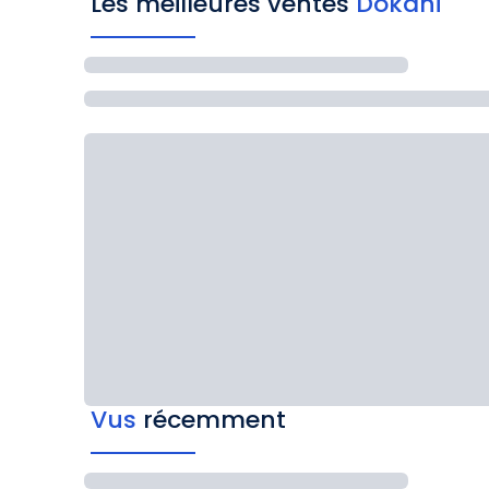
Les meilleures ventes
Dokani
Vus
récemment