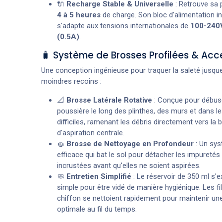
🔌
Recharge Stable & Universelle
: Retrouve sa 
4 à 5 heures
de charge. Son bloc d'alimentation int
s'adapte aux tensions internationales de
100-240
(0.5A)
.
🧳 Système de Brosses Profilées & Acc
Une conception ingénieuse pour traquer la saleté jusqu
moindres recoins :
📐
Brosse Latérale Rotative
: Conçue pour débus
poussière le long des plinthes, des murs et dans l
difficiles, ramenant les débris directement vers la
d'aspiration centrale.
🧽
Brosse de Nettoyage en Profondeur
: Un sy
efficace qui bat le sol pour détacher les impureté
incrustées avant qu'elles ne soient aspirées.
🧼
Entretien Simplifié
: Le réservoir de 350 ml s'e
simple pour être vidé de manière hygiénique. Les fil
chiffon se nettoient rapidement pour maintenir une
optimale au fil du temps.