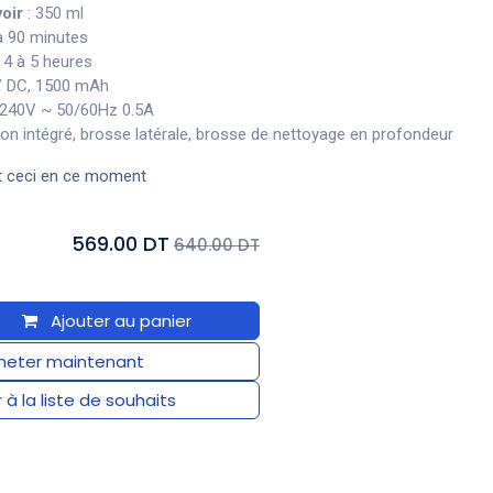
oir
: 350 ml
à 90 minutes
 4 à 5 heures
4V DC, 1500 mAh
-240V ~ 50/60Hz 0.5A
fon intégré, brosse latérale, brosse de nettoyage en profondeur
t ceci en ce moment
569.00 DT
640.00 DT
Ajouter au panier
eter maintenant
 à la liste de souhaits