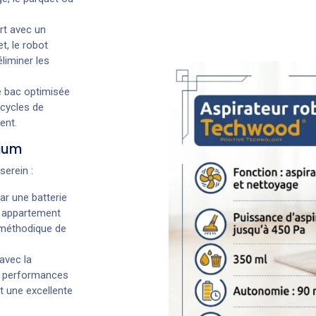
rt avec un
et, le robot
éliminer les
e bac optimisée
 cycles de
ent.
hium
serein :
ar une batterie
n appartement
 méthodique de
avec la
es performances
t une excellente