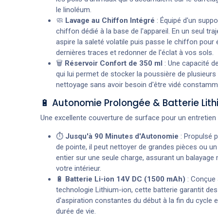
le linoléum.
🧼
Lavage au Chiffon Intégré
: Équipé d'un suppo
chiffon dédié à la base de l'appareil. En un seul traj
aspire la saleté volatile puis passe le chiffon pour 
dernières traces et redonner de l'éclat à vos sols.
🗑️
Réservoir Confort de 350 ml
: Une capacité d
qui lui permet de stocker la poussière de plusieurs
nettoyage sans avoir besoin d'être vidé constamm
🔋 Autonomie Prolongée & Batterie Lit
Une excellente couverture de surface pour un entretien 
⏱️
Jusqu'à 90 Minutes d'Autonomie
: Propulsé p
de pointe, il peut nettoyer de grandes pièces ou u
entier sur une seule charge, assurant un balayage
votre intérieur.
🔋
Batterie Li-ion 14V DC (1500 mAh)
: Conçue 
technologie Lithium-ion, cette batterie garantit d
d'aspiration constantes du début à la fin du cycle e
durée de vie.