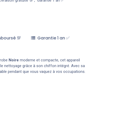
Livraison gratuite 💯
,
Garantie 1 an ✅
mboursé 💯
Garantie 1 an ✅
e robe
Noire
moderne et compacte, cet appareil
 le nettoyage grâce à son chiffon intégré. Avec sa
eccable pendant que vous vaquez à vos occupations.