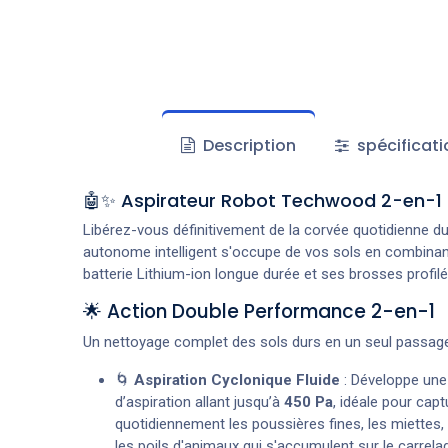
Description
spécificati
🤖✨ Aspirateur Robot Techwood 2-en-1 –
Libérez-vous définitivement de la corvée quotidienne d
autonome intelligent s'occupe de vos sols en combinant 
batterie Lithium-ion longue durée et ses brosses profil
🌟 Action Double Performance 2-en-1
Un nettoyage complet des sols durs en un seul passage
🌀
Aspiration Cyclonique Fluide
: Développe une
d’aspiration allant jusqu’à
450 Pa
, idéale pour capt
quotidiennement les poussières fines, les miettes,
les poils d'animaux qui s'accumulent sur le carrela