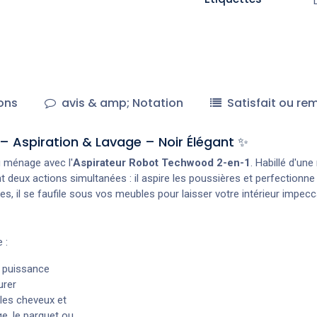
ons
avis & amp; Notation
Satisfait ou re
 Aspiration & Lavage – Noir Élégant ✨
u ménage avec l'
Aspirateur Robot Techwood 2-en-1
. Habillé d'un
deux actions simultanées : il aspire les poussières et perfectionne
ées, il se faufile sous vos meubles pour laisser votre intérieur imp
 :
 puissance
urer
 les cheveux et
ge, le parquet ou