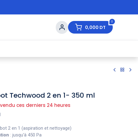
0
0,000
DT
s de Table
💇 Beauté
⚡ Ventes Flash
Ma
bot Techwood 2 en 1- 350 ml
 vendu ces derniers 24 heures
d
bot 2 en 1 (aspiration et nettoyage)
tion
: jusqu’à 450 Pa