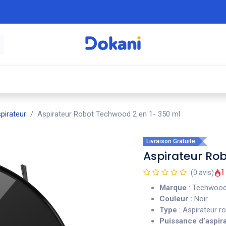
é
⚡ Électroménager
🍳 Cuisine
🍽️ Art
pirateur
Aspirateur Robot Techwood 2 en 1- 350 ml
Livraison Gratuite
Aspirateur Ro
1
(0 avis)
Marque
: Techwoo
Couleur :
Noir
Type
: Aspirateur ro
Puissance d’aspira