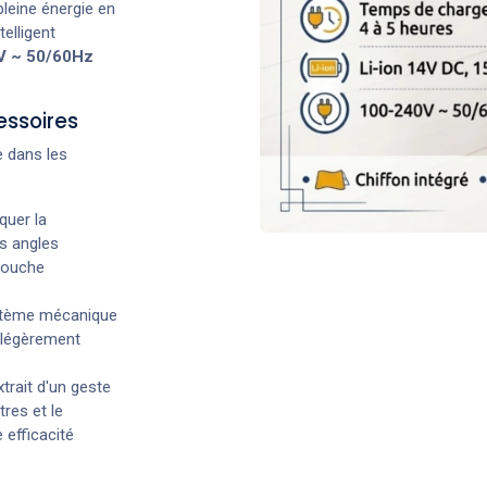
pleine énergie en
elligent
V ~ 50/60Hz
essoires
e dans les
quer la
es angles
 bouche
stème mécanique
s légèrement
xtrait d'un geste
tres et le
 efficacité