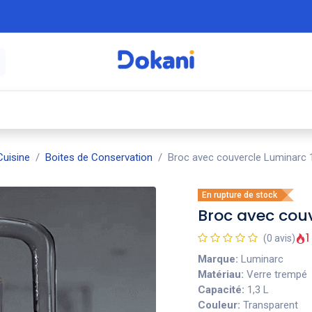
é
⚡ Électroménager
🍳 Cuisine
🍽️ Art
uisine
Boites de Conservation
Broc avec couvercle Luminarc 
En rupture de stock
Broc avec couv
1
(0 avis)
Marque:
Luminarc
Matériau:
Verre trempé
Capacité:
1,3 L
Couleur:
Transparent