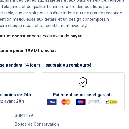
s, allant des verres aux assiettes et aux plats de service, reflètent
n d'élégance et de qualité. Luminarc offre des solutions pour
re table, que ce soit pour un dîner intime ou une grande réception.
ention méticuleuse aux détails et un design contemporain,
aire chaque repas et rassemblement avec style.
rir et contrôler
votre colis avant de
payer.
tuite à partir 199 DT d'achat
e pendant 14 jours – satisfait ou remboursé.
en
moins de 24h
Paiement sécurisé et garanti.
ez
avant 20h
.
SGM1199
Boites de Conservation