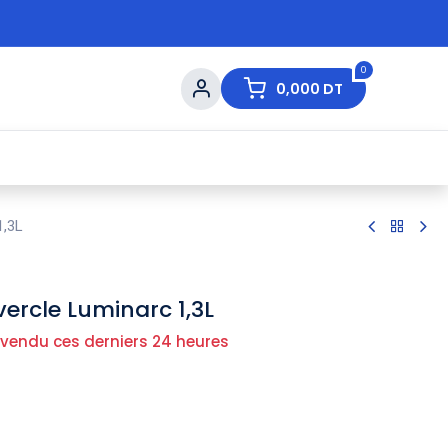
0
0,000
DT
s de Table
💇 Beauté
⚡ Ventes Flash
Ma
1,3L
ercle Luminarc 1,3L
 vendu ces derniers 24 heures