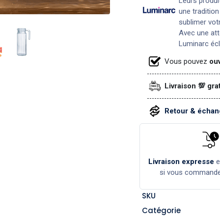
Leurs produit
une traditio
sublimer vot
Avec une att
Luminarc écl
Vous pouvez
ouv
Livraison 💯 gra
Retour & échang
Livraison expresse
si vous command
SKU
Catégorie