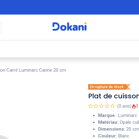
é
⚡ Électroménager
🍳 Cuisine
🍽️ Art
son Carré Luminarc Carine 20 cm
En rupture de stock
Plat de cuiss
1
(0 avis)
Marque
: Luminarc
Matériau:
Opale culi
Dimensions:
20 cm
Couleur:
Blanc