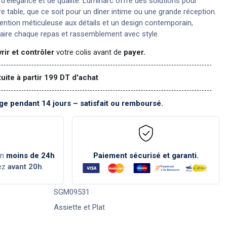
n d'élégance et de qualité. Luminarc offre des solutions pour
re table, que ce soit pour un dîner intime ou une grande réception.
ention méticuleuse aux détails et un design contemporain,
aire chaque repas et rassemblement avec style.
rir et contrôler
votre colis avant de
payer.
tuite à partir 199 DT d'achat
e pendant 14 jours – satisfait ou remboursé.
en
moins de 24h
Paiement sécurisé et garanti.
ez
avant 20h
.
SGM09531
Assiette et Plat