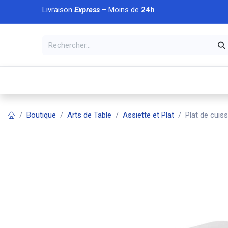
Se rendre au contenu
Livraison
Express
– Moins de
24h
À DÉCOUVRIR
🏠 Accueil
🛒Boutique
💥Nouveaut
Boutique
Arts de Table
Assiette et Plat
Plat de cuis