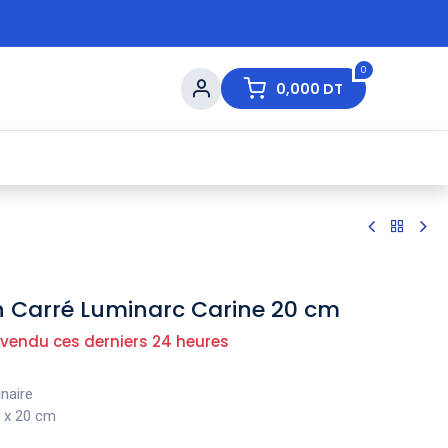
0
0,000
DT
s de Table
💇 Beauté
⚡ Ventes Flash
Ma
on Carré Luminarc Carine 20 cm
 vendu ces derniers 24 heures
naire
 x 20 cm