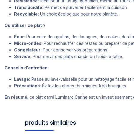
Résistance:
Idéal pour un usage quotidien, même au four à 
Translucidité:
Permet de surveiller facilement la cuisson.
Recyclable:
Un choix écologique pour notre planète.
Où utiliser ce plat ?
Four:
Pour cuire des gratins, des lasagnes, des cakes, des tar
Micro-ondes:
Pour réchauffer des restes ou préparer de pet
Congélateur:
Pour conserver vos préparations.
Service:
Pour servir des plats chauds ou froids à table.
Conseils d'entretien:
Lavage:
Passe au lave-vaisselle pour un nettoyage facile et r
Précautions:
Évitez les chocs thermiques trop brusques.
En résumé,
ce plat carré Luminarc Carine est un investissement d
produits similaires